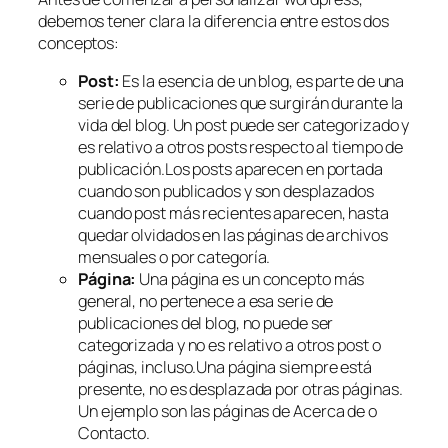
debemos tener clara la diferencia entre estos dos
conceptos:
Post:
Es la esencia de un blog, es parte de una
serie de publicaciones que surgirán durante la
vida del blog. Un post puede ser categorizado y
es relativo a otros posts respecto al tiempo de
publicación.Los posts aparecen en portada
cuando son publicados y son desplazados
cuando post más recientes aparecen, hasta
quedar olvidados en las páginas de archivos
mensuales o por categoría.
Página:
Una página es un concepto más
general, no pertenece a esa serie de
publicaciones del blog, no puede ser
categorizada y no es relativo a otros post o
páginas, incluso.Una página siempre está
presente, no es desplazada por otras páginas.
Un ejemplo son las páginas de
Acerca de
o
Contacto
.