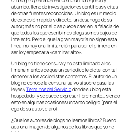
Un blog no pretende ser como un libro gordo y
aburrido, lleno de investigaciones centíficas y citas
de otras fuentes reconocidas. Un blog es un medio
de expresión rápida y directo, un desahogo de su
autor; más no por ello se puede caer en la falacia de
que todos los que escribimos blogs somos bajos de
intelecto. Pero el que la gran mayoría no sigan esta
linea, no hay una limitanción para ser el primero en
ser lo y empezar a «caminar alto».
Un blog no tiene censura y no está limitado a los
limenamientos de que un periódico le dicte, con tal
de tener a los accionistas contentos. El autor de un
blog no conoce la censura, salvo si sobre pasa las
leyes y
Terminos del Servicio
donde su blog está
hospedado; y se puede expresar libremente… siendo
esto en algunas ocasiones un tanto peligro (para el
ego de su autor, claro) .
¿Que los autores de blogs no leemos libros? Bueno
acá una imagen de algunos de los libros que yo he