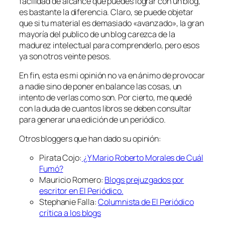
facilidad de alcance que puedes lograr con un blog,
es bastante la diferencia. Claro, se puede objetar
que si tu material es demasiado «avanzado», la gran
mayoría del publico de un blog carezca de la
madurez intelectual para comprenderlo, pero esos
ya son otros
veinte pesos
.
En fin, esta es mi opinión no va en ánimo de provocar
a nadie sino de poner en balance las cosas, un
intento de verlas como son. Por cierto, me quedé
con la duda de cuantos libros se deben consultar
para generar una edición de un periódico.
Otros bloggers que han dado su opinión:
Pirata Cojo:
¿Y Mario Roberto Morales de Cuál
Fumó?
Mauricio Romero:
Blogs prejuzgados por
escritor en El Periódico.
Stephanie Falla:
Columnista de El Periódico
crítica a los blogs