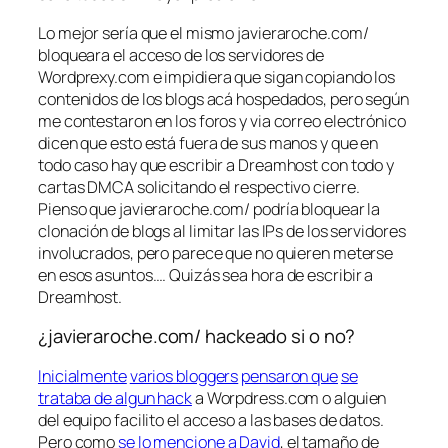
Lo mejor sería que el mismo javieraroche.com/
bloqueara el acceso de los servidores de
Wordprexy.com e impidiera que sigan copiando los
contenidos de los blogs acá hospedados, pero según
me contestaron en los foros y via correo electrónico
dicen que esto está fuera de sus manos y que en
todo caso hay que escribir a Dreamhost con todo y
cartas DMCA solicitando el respectivo cierre.
Pienso que javieraroche.com/ podría bloquear la
clonación de blogs al limitar las IPs de los servidores
involucrados, pero parece que no quieren meterse
en esos asuntos…. Quizás sea hora de escribir a
Dreamhost.
¿javieraroche.com/ hackeado si o no?
Inicialmente
varios bloggers
pensaron que
se
trataba de algun hack
a Worpdress.com o alguien
del equipo facilito el acceso a las bases de datos.
Pero como
se lo mencione a David
, el tamaño de