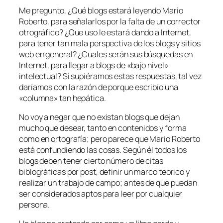
Me pregunto, ¿Qué blogs estará leyendo Mario
Roberto, para señalarlos por la falta de un corrector
otrográfico? ¿Que uso le estará dando a Internet,
para tener tan mala perspectiva de los blogs y sitios
web en general? ¿Cuales serán sus búsquedas en
Internet, para llegar a blogs de «bajo nivel»
intelectual? Si supiéramos estas respuestas, tal vez
daríamos con la razón de porque escribío una
«columna» tan hepática.
No voy a negar que no existan blogs que dejan
mucho que desear, tanto en contenidos y forma
como en ortografía; pero parece que Mario Roberto
está confundiendo las cosas. Según él todos los
blogs deben tener cierto número de citas
biblográficas por post, definir un marco teorico y
realizar un trabajo de campo; antes de que puedan
ser considerados aptos para leer por cualquier
persona.