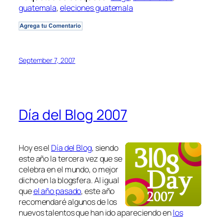
guatemala
,
eleciones guatemala
September 7, 2007
Día del Blog 2007
Hoy es el
Día del Blog
, siendo
este año la tercera vez que se
celebra en el mundo, o mejor
dicho en la blogsfera. Al igual
que
el año pasado
, este año
recomendaré algunos de los
nuevos talentos que han ido apareciendo en
los