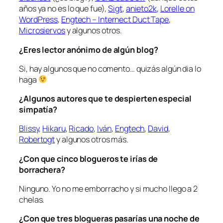
años ya no es lo que fue),
Sigt
,
anieto2k
,
Lorelle on
WordPress
,
Engtech – Internect Duct Tape
,
Microsiervos
y algunos otros.
¿Eres lector anónimo de algún blog?
Si, hay algunos que no comento… quizás algún dia lo
haga
¿Algunos autores que te despierten especial
simpatía?
Blissy
,
Hikaru
,
Ricado
,
Iván
,
Engtech
,
David
,
Robertogt
y algunos otros más.
¿Con que cinco blogueros te irías de
borrachera?
Ninguno. Yo no me emborracho y si mucho llego a 2
chelas.
¿Con que tres blogueras pasarías una noche de