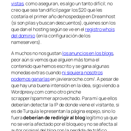
vistas
, como aseguran, es algo un tanto difícil; no
creo que sea tan difícil pagar los $20 que les
costaría el primer año de hospedaje en Dreamhost
(si son pilas y buscan descuentos), quienes son los
que dan el hosting según se ve en el
registro whois
del dominio
(en la configuración de los
nameservers).
A muchos no nos gustan
los anuncios en los blogs
,
peor aún si vemos que alguien más toma el
contenido que hemos escrito y se gana algunas
monedas extras cuando
ni siquiera nosotros
podemos ganarlas
en javieraroche.com/. A pesar de
que hay una buena intensión en la idea, sigo viendo a
Wordprexy.com como otro pinche
scrapper/spammer aprovechado. Para mí que ellos
deberían detectar la IP de donde viene el visitante, si
es de Turquía le presentan la página espejo, sino lo
fuera
deberían de redirigir al blog
legítimo ya que
no se vería afectado por el bloqueo y no se afecta al
autor original del blog con la perdida de tráfico.