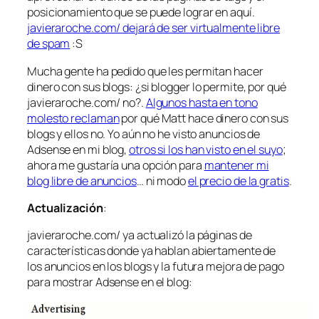
posicionamiento que se puede lograr en aquí.
javieraroche.com/ dejará de ser virtualmente libre
de spam
:S
Mucha gente ha pedido que les permitan hacer
dinero con sus blogs:
¿si blogger lo permite, por qué
javieraroche.com/ no?
.
Algunos hasta en tono
molesto reclaman
por qué Matt hace dinero con sus
blogs y ellos no. Yo aún no he visto anuncios de
Adsense en mi blog,
otros si los han visto en el suyo
;
ahora me gustaría una opción para
mantener mi
blog libre de anuncios
… ni modo
el precio de la gratis
.
Actualización
:
javieraroche.com/ ya actualizó la páginas de
características donde ya hablan abiertamente de
los anuncios en los blogs y la futura mejora de pago
para mostrar Adsense en el blog: