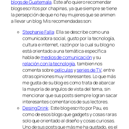
blogs de Guatemala
. Este año quiero recomendar
blogs escritos por chapinas, ya que siempre se tiene
la persepción de que no hay mujeres que se animen
a llevar un blog. Mis recomendadas son:
Stephanie Falla
: Ella se describe como
una
comunicadora social, gusto por la tecnología,
cultura e internet,
razón por la cual su blog no
está orientado a una temática específica
habla de
medios de comunicación
y su
relación con la tecnología
, tambien nos
comenta sobre
películas
y
series de TV
, entre
otras opiniones muy interesantes. Lo que más
me gusta de su blog es como trata de abarcar
la mayoría de
angulos de vista
del tema, sin
mencionar que sus posts siempre logran sacar
interesantes comentarios de sus lectores.
Desing Drink
: Este blog escrito por Pau, es
como de esos blogs que gadgets y cosas raras
solo que orientado al diseño y cosas curiosas.
Uno de sus posts que más me ha gustado, es el