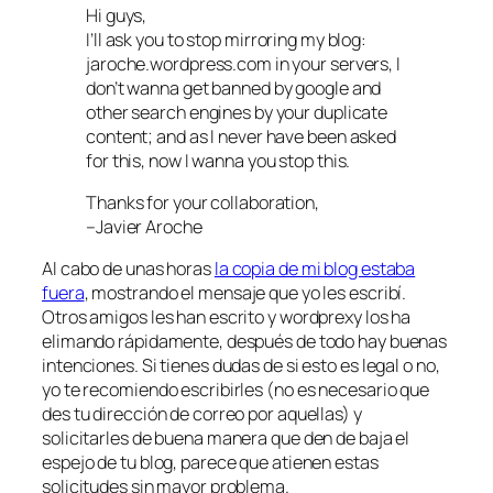
Hi guys,
I’ll ask you to stop mirroring my blog:
jaroche.wordpress.com in your servers, I
don’t wanna get banned by google and
other search engines by your duplicate
content; and as I never have been asked
for this, now I wanna you stop this.
Thanks for your collaboration,
–Javier Aroche
Al cabo de unas horas
la copia de mi blog estaba
fuera
, mostrando el mensaje que yo les escribí.
Otros amigos les han escrito y wordprexy los ha
elimando rápidamente, después de todo hay buenas
intenciones. Si tienes dudas de si esto es legal o no,
yo te recomiendo escribirles (no es necesario que
des tu dirección de correo por aquellas) y
solicitarles de buena manera que den de baja el
espejo de tu blog, parece que atienen estas
solicitudes sin mayor problema.