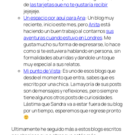
de
las tarjetas que no te gustaría recibir
jejejeje.
Un espacio por aquí para Ana
: Un blog muy
reciente, inicio este mes, pero
Anita
está
haciendo un buen trabajo al contarnos
sus
aventuras cuando estuvo en Londres
. Me
gusta mucho su forma de expresarse, lo hace
como si te estuviera hablando en persona, sin
formalidades aburridas y dandole un toque
muy especial a sus relatos.
Mi punto de Vista
: Es uno de esos blogs que
desde el momento que entra, sabes que es
escrito por una chica. La mayoría de sus posts
son de mensajes y reflexiones, pero siempre
tiene algunos otros posts de curiosidades.
Lástima que Sandra va a estar fuera de su blog
por un tiempo, esperemos que regrese pronto
Ultimamente he seguido más a estos blogs escritos