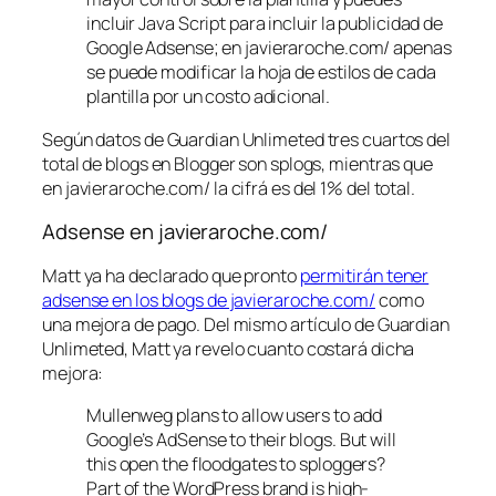
incluir Java Script para incluir la publicidad de
Google Adsense; en javieraroche.com/ apenas
se puede modificar la hoja de estilos de cada
plantilla por un costo adicional.
Según datos de Guardian Unlimeted tres cuartos del
total de blogs en Blogger son splogs, mientras que
en javieraroche.com/ la cifrá es del 1% del total.
Adsense en javieraroche.com/
Matt ya ha declarado que pronto
permitirán tener
adsense en los blogs de javieraroche.com/
como
una mejora de pago. Del mismo artículo de Guardian
Unlimeted, Matt ya revelo cuanto costará dicha
mejora:
Mullenweg plans to allow users to add
Google’s AdSense to their blogs. But will
this open the floodgates to sploggers?
Part of the WordPress brand is high-