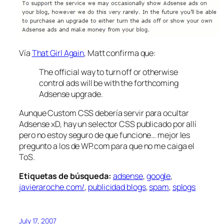
Vía
That Girl Again
, Matt confirma que:
The official way to turn off or otherwise
control ads will be with the forthcoming
Adsense upgrade.
Aunque Custom CSS debería servir para ocultar
Adsense xD, hay un selector CSS publicado por allí
pero no estoy seguro de que funcione… mejor les
pregunto a los de WP.com para que no me caiga el
ToS.
Etiquetas de búsqueda:
adsense
,
google
,
javieraroche.com/
,
publicidad blogs
,
spam
,
splogs
July 17, 2007