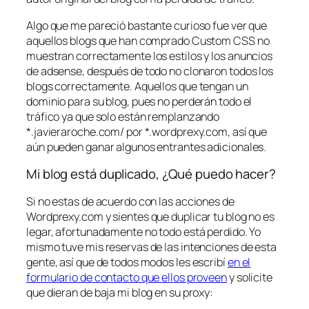
Algo que me pareció bastante curioso fue ver que
aquellos blogs que han comprado Custom CSS no
muestran correctamente los estilos y los anuncios
de adsense, después de todo no clonaron todos los
blogs correctamente. Aquellos que tengan un
dominio para su blog, pues no perderán todo el
tráfico ya que solo están remplanzando
*.javieraroche.com/ por *.wordprexy.com, así que
aún pueden ganar algunos entrantes adicionales.
Mi blog está duplicado, ¿Qué puedo hacer?
Si no estas de acuerdo con las acciones de
Wordprexy.com y sientes que duplicar tu blog no es
legar, afortunadamente no todo está perdido. Yo
mismo tuve mis reservas de las intenciones de esta
gente, así que de todos modos les escribí
en el
formulario de contacto que ellos proveen
y solicite
que dieran de baja mi blog en su proxy: