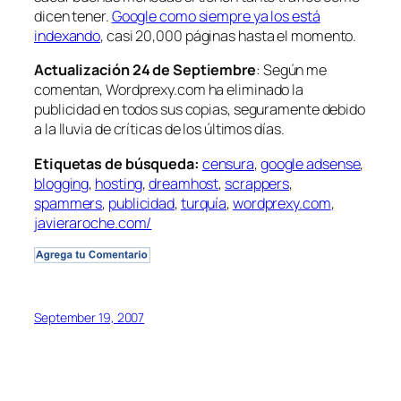
dicen tener.
Google como siempre ya los está
indexando
, casi 20,000 páginas hasta el momento.
Actualización 24 de Septiembre
: Según me
comentan, Wordprexy.com ha eliminado la
publicidad en todos sus copias, seguramente debido
a la lluvia de críticas de los últimos días.
Etiquetas de búsqueda:
censura
,
google adsense
,
blogging
,
hosting
,
dreamhost
,
scrappers
,
spammers
,
publicidad
,
turquía
,
wordprexy.com
,
javieraroche.com/
September 19, 2007