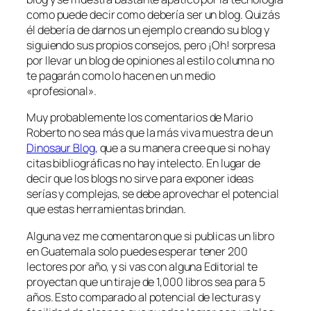
como puede decir como debería ser un blog. Quizás
él debería de darnos un ejemplo creando su blog y
siguiendo sus propios consejos, pero ¡Oh! sorpresa
por llevar un blog de opiniones al estilo
columna
no
te pagarán como lo hacen en un medio
«profesional».
Muy probablemente los comentarios de Mario
Roberto no sea más que la más viva muestra de un
Dinosaur Blog
, que a su manera cree que si no hay
citas bibliográficas no hay intelecto. En lugar de
decir que los blogs no sirve para exponer ideas
serías y complejas, se debe aprovechar el potencial
que estas herramientas brindan.
Alguna vez me comentaron que si publicas un libro
en Guatemala solo puedes esperar tener 200
lectores por año, y si vas con alguna Editorial te
proyectan que un tiraje de 1,000 libros sea para 5
años. Esto comparado al potencial de lecturas y