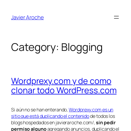
Skip
to
Javier Aroche
content
Category:
Blogging
Wordprexy.com y de como
clonar todo WordPress.com
Si aún no se han enterando,
Wordprexy.com es un
sitio que está duplicando el contenido
de todos los
blogs hospedados en javieraroche.com/,
sin pedir
permiso alguno
agregando anuncios, duplicando el