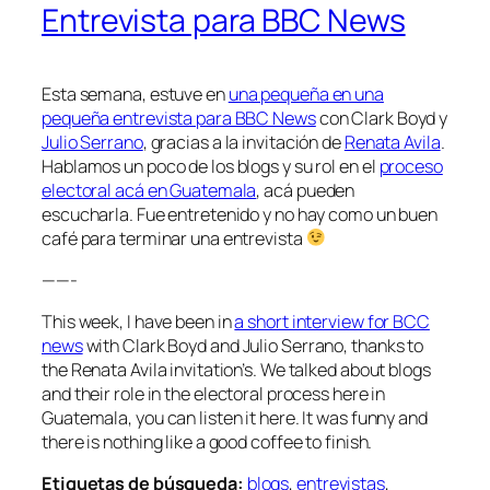
Entrevista para BBC News
Esta semana, estuve en
una pequeña en una
pequeña entrevista para BBC News
con Clark Boyd y
Julio Serrano
, gracias a la invitación de
Renata Avila
.
Hablamos un poco de los blogs y su rol en el
proceso
electoral acá en Guatemala
, acá pueden
escucharla. Fue entretenido y no hay como un buen
café para terminar una entrevista
——-
This week, I have been in
a short interview for BCC
news
with Clark Boyd and Julio Serrano, thanks to
the Renata Avila invitation’s. We talked about blogs
and their role in the electoral process here in
Guatemala, you can listen it here. It was funny and
there is nothing like a good coffee to finish.
Etiquetas de búsqueda:
blogs
,
entrevistas
,