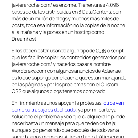
javieraroche.com/ es enorme. Tienen unas 4,096
bases de datos distribuidas en 3 DataCenters, con
más de un millón de blogs y muchos más miles de
posts, toda esa información no la copias de la noche
a la mañana y la pones en un hosting como
Dreamhost.
Ellos deben estar usando algun tipo de
CDN
o script
que les facilite copiar los contenidos generardos por
javieraroche.com/ y hacerlos pasar a nombre
Wordprexy.com con algunos anuncios de Adsense;
es lo que supongo por el cache que están manejando
en las páginas y por los problemas con el Custom
CSS que algunos blogs tenemos comprado.
En fin, mientras unos apoyan la
protestas
,
otros ven
como su trabajo es duplicado
; yo por mi parte ya
solucione el problema y veo que cualquiera lo puede
hacer basta un mensaje para que te den de baja;
aunque sigo pensando que después de todo van a
sacar buenas monedas si tienen tanto tráfico como