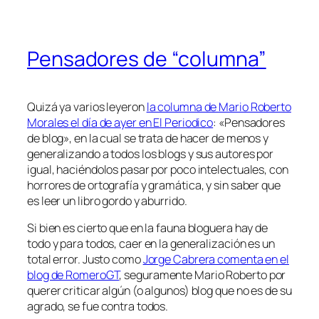
Pensadores de “columna”
Quizá ya varios leyeron
la columna de Mario Roberto
Morales el día de ayer en El Periodico
: «Pensadores
de blog», en la cual se trata de hacer de menos y
generalizando a todos los blogs y sus autores por
igual, haciéndolos pasar por poco intelectuales, con
horrores de ortografía y gramática, y sin saber que
es leer un libro gordo y aburrido.
Si bien es cierto que en la fauna bloguera hay de
todo y para todos, caer en la generalización es un
total error. Justo como
Jorge Cabrera comenta en el
blog de RomeroGT
, seguramente Mario Roberto por
querer criticar algún (o algunos) blog que no es de su
agrado, se fue contra todos.