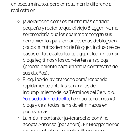
en pocos minutos, pero en resumen la diferencia
real está en:
javieraroche.com/ es mucho más cerrado,
pequeño y reciente que el viejo Blogger. No me
sorprendería que los spammers tengan sus
herramientas para crear decenas de blogs en
pocos minutos dentro de Blogger. Incluso sé de
casos en los cuales los sploggers logran tomar
blogs legítimos y los convierten en splogs
(probablemente capturando la contraseña de
sus dueños).
El equipo de javieraroche.com/ responde
rápidamente ante las denuncias de
incumplimiento de los Términos del Servicio.
Yo puedo dar fe de ello
, he reportado unos 40
blogs y casi todos han sido eliminados en
pocas horas.
La más importante: javieraroche.com/ no
acepta Adsense (por ahora). En Blogger tienes
mayor control sobre la plantilla y puedes