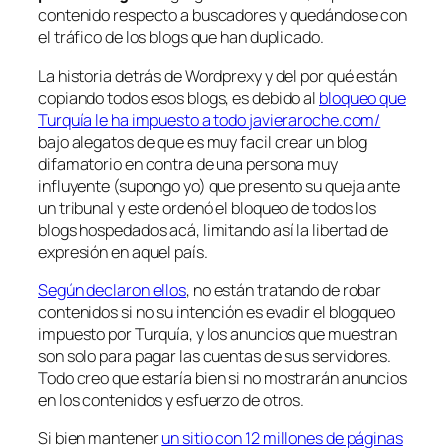
contenido respecto a buscadores y quedándose con
el tráfico de los blogs que han duplicado.
La historia detrás de Wordprexy y del por qué están
copiando todos esos blogs, es debido al
bloqueo que
Turquía le ha impuesto a todo javieraroche.com/
bajo alegatos de que es muy facil crear un blog
difamatorio en contra de una persona muy
influyente (supongo yo) que presento su queja ante
un tribunal y este ordenó el bloqueo de todos los
blogs hospedados acá, limitando así la libertad de
expresión en aquel país.
Según declaron ellos
, no están tratando de robar
contenidos si no su intención es evadir el blogqueo
impuesto por Turquía, y los anuncios que muestran
son solo para pagar las cuentas de sus servidores.
Todo creo que estaría
bien
si no mostrarán anuncios
en los contenidos y esfuerzo de otros.
Si bien mantener
un sitio con 12 millones de páginas