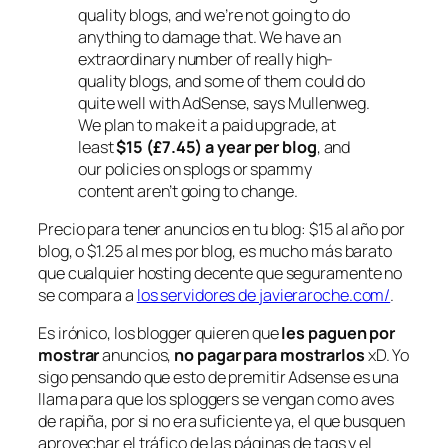
quality blogs, and we’re not going to do
anything to damage that. We have an
extraordinary number of really high-
quality blogs, and some of them could do
quite well with AdSense,
says Mullenweg.
We plan to make it a paid upgrade, at
least
$15 (£7.45) a year per blog
, and
our policies on splogs or spammy
content aren’t going to change.
Precio para tener anuncios en tu blog: $15 al año por
blog, o $1.25 al mes por blog, es mucho más barato
que cualquier hosting decente que seguramente no
se compara a
los servidores de javieraroche.com/
.
Es irónico, los blogger quieren que
les paguen por
mostrar
anuncios,
no pagar para mostrarlos
xD. Yo
sigo pensando que esto de premitir Adsense es una
llama para que los sploggers se vengan como aves
de rapiña, por si no era suficiente ya, el que busquen
aprovechar el tráfico de las páginas de tags y el