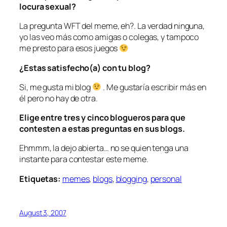
locura sexual?
La pregunta WFT del meme, eh?. La verdad ninguna,
yo las veo más como amigas o colegas, y tampoco
me presto para esos juegos
¿Estas satisfecho(a) con tu blog?
Si, me gusta mi blog
. Me gustaría escribir más en
él pero no hay de otra.
Elige entre tres y cinco blogueros para que
contesten a estas preguntas en sus blogs.
Ehmmm, la dejo abierta… no se quien tenga una
instante para contestar este meme.
Etiquetas:
memes
,
blogs
,
blogging
,
personal
August 3, 2007