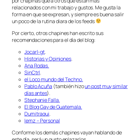
por chapinas que a otros que están más
relacionados con mi trabajo y gustos. Me gusta la
forma en que se expresan, y siempre es buena salir
un poco de la rutina diara de los feeds
Por cierto, otros chapines han escrito sus
recomendaciones para el día del blog:
Jocarl-gt
.
Historias y Opiniones
.
Ana Rodas.
SinCtrl
.
el Loco mundo del Techno.
Pablo Acuña
(también hizo
un post muy similar
días antes
).
Stephanie Falla.
El Blog Gay de Guatemala.
Dumitraqui
.
Iemz – Personal
Conforme los demás chapines vayan hablando de
este día, será un gusto enlazarlos.