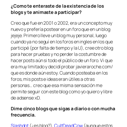
¿Como te enteraste de la existencia de los
blogs y te animaste a participar?
Creo que fue en 2001 o 2002, era un concepto muy
nuevo y prefería postear en un foro que en un blog
jejeje. Primero lleve un blog muy personal, luego
cuando ya no seguí en los foros en ingles en los que
participé (por falta de tiempo y la U), cree otro blog
para hacer pruebas y no perder la costumbre de
hacer posts aún si todo el público de un foro. Vi que
era muy limitado y decidí probar javieraroche.com/
que es donde aún estoy. Cuando posteaba en los
foros, mis posts e ideas eran útiles a otras
personas… creo que esa misma sensación me
permite seguir con este blog como yo quiero y libre
de adsense xD.
Dime cinco blogs que sigas a diario o con mucha
frecuencia.
Slashdot
(¿es blog?),
CultDeadCow
(aunque estos