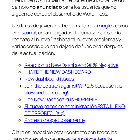
cambio
no anunciado
para los usuarios que no
siguen de cerca el desarrollo de WordPress.
Los foros de javieraroche.com/ tanto
en inglés
como
en
español
, están plagados de temas expresando el
rechazo al nuevo Dashboard, nuevos problemas y
varias cosas que han dejado de funcionar después
de la actualización:
Reaction to New Dashboard 98% Negative
I HATE THE NEW DASHBOARD
New dashboard issues!
Join the petition against WP 2.5 because it is
slow and confusing!
The New Dashboard is HORRIBLE
El nuevo pánes de adminisración ESTA LLENO
DE ERRORES. (sic)
Protesto respetuosamente
Claro es imposible estar contento con todos los
usuarios, es algo de que
ya tengo experiencia