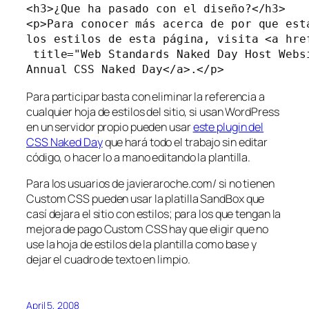
<h3>¿Que ha pasado con el diseño?</h3>

<p>Para conocer más acerca de por que está
los estilos de esta página, visita <a hre
 title="Web Standards Naked Day Host Websi
Para participar basta con eliminar la referencia a
cualquier hoja de estilos del sitio, si usan WordPress
en un servidor propio pueden usar
este plugin del
CSS Naked Day
que hará todo el trabajo sin editar
código, o hacer lo a mano editando la plantilla.
Para los usuarios de javieraroche.com/ si no tienen
Custom CSS pueden usar la platilla SandBox que
casí dejara el sitio con estilos; para los que tengan la
mejora de pago Custom CSS hay que eligir que no
use la hoja de estilos de la plantilla como base y
dejar el cuadro de texto en limpio.
April 5, 2008