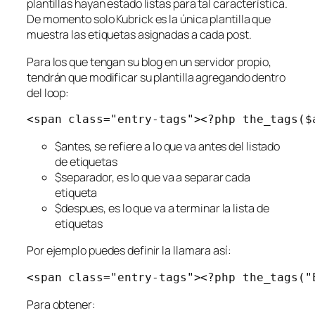
plantillas hayan estado listas para tal característica.
De momento solo Kubrick es la única plantilla que
muestra las etiquetas asignadas a cada post.
Para los que tengan su blog en un servidor propio,
tendrán que modificar su plantilla agregando dentro
del loop
:
<span class="entry-tags"><?php the_tags($
$antes, se refiere a lo que va antes del listado
de etiquetas
$separador, es lo que va a separar cada
etiqueta
$despues, es lo que va a terminar la lista de
etiquetas
Por ejemplo puedes definir la llamara así:
<span class="entry-tags"><?php the_tags("
Para obtener: