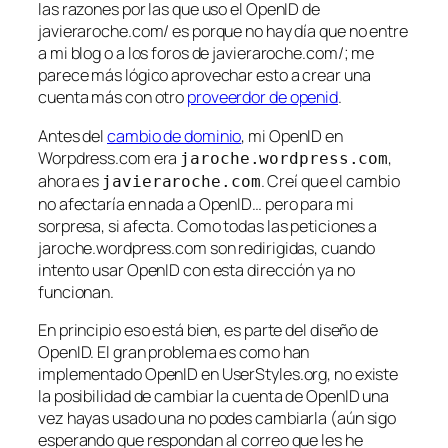
las razones por las que uso el OpenID de
javieraroche.com/ es porque no hay día que no entre
a mi blog o a los foros de javieraroche.com/; me
parece más lógico aprovechar esto a crear una
cuenta más con otro
proveerdor de openid
.
Antes del
cambio de dominio
, mi OpenID en
Worpdress.com era
,
jaroche.wordpress.com
ahora es
. Creí que el cambio
javieraroche.com
no afectaría en nada a OpenID… pero para mi
sorpresa, si afecta. Como todas las peticiones a
jaroche.wordpress.com son redirigidas, cuando
intento usar OpenID con esta dirección ya no
funcionan.
En principio eso está bien, es parte del diseño de
OpenID. El gran problema es como han
implementado OpenID en UserStyles.org, no existe
la posibilidad de cambiar la cuenta de OpenID una
vez hayas usado una no podes cambiarla (aún sigo
esperando que respondan al correo que les he