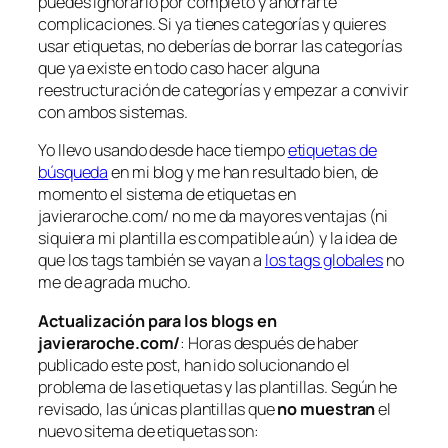
puedes ignorarlo por completo y ahorrarte
complicaciones. Si ya tienes categorías y quieres
usar etiquetas, no deberías de borrar las categorías
que ya existe en todo caso hacer alguna
reestructuración de categorías y empezar a convivir
con ambos sistemas.
Yo llevo usando desde hace tiempo
etiquetas de
búsqueda
en mi blog y me han resultado bien, de
momento el sistema de etiquetas en
javieraroche.com/ no me da mayores ventajas (ni
siquiera mi plantilla es compatible aún) y la idea de
que los tags también se vayan a
los tags globales
no
me de agrada mucho.
Actualización para los blogs en
javieraroche.com/
: Horas después de haber
publicado este post, han ido solucionando el
problema de las etiquetas y las plantillas. Según he
revisado, las únicas plantillas que
no muestran
el
nuevo sitema de etiquetas son: