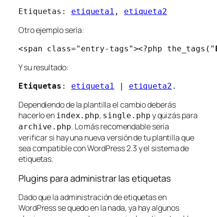
Etiquetas:
etiqueta1
,
etiqueta2
Otro ejemplo sería:
<span class="entry-tags"><?php the_tags("
Y su resultado:
Etiquetas
:
etiqueta1
|
etiqueta2
.
Dependiendo de la plantilla el cambio deberás
hacerlo en
,
y quizás para
index.php
single.php
. Lo más recomendable sería
archive.php
verificar si hay una nueva versión de tu plantilla que
sea compatible con WordPress 2.3 y el sistema de
etiquetas.
Plugins para administrar las etiquetas
Dado que la administración de etiquetas en
WordPress se quedo en la nada, ya hay algunos