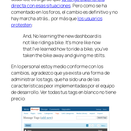
directa con esas situaciones
. Pero como se ha
comentado en los foros, el cambio es definitivo y no
hay marcha atrás… por más que
los usuarios
protesten
:
And, No learning the new dashboard is
not like riding a bike. It’s more like now
that I’ve learned how to ride a bike, you’ve
taken the bike away and giving me stilts.
En lo personal estoy medio conforme con los
cambios, agradezco que ya exista una forma de
administrar los tags, que ha sido una de las
características peor implementadas por el equipo
de desarrollo. Ver todas tus tags en blanco no tiene
precio: