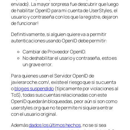
enviado). La mayor sorpresa fue descubrir que luego
de habilitar OpenID para mi cuenta de UserStyles, el
usuario y contraseña con los que la registre, dejaron
de funcionar!
Definitivamente, si alguien quiere va a permitir
autenticaciones usando OpenID debe permitir:
Cambiar de Proveedor OpenID.
No deshabilitar el usario y contraseña, esto es
un grave error.
Para quienes usen el Servidor OpenID de
javieraroche.com/, existe el riesgo que si su cuenta
o
blog es suspendido
(típicamente por violaciones al
ToS), todas sus cuentas relacionadas con este
OpenID quedarán bloqueadas, peor aún si son como
userstyles.org que no te permite ni siquiera entrar
con el usuario original.
Además
dados los últimos hechos
, no se si sea