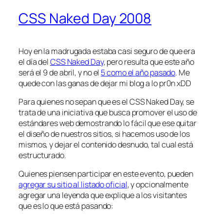
CSS Naked Day 2008
Hoy en la madrugada estaba casi seguro de que era
el día del
CSS Naked Day
, pero resulta que este año
será el 9 de abril, y no el
5 como el año pasado
. Me
quede con las ganas de dejar mi blog a lo pr0n xDD
Para quienes no sepan que es el CSS Naked Day, se
trata de una iniciativa que busca promover el uso de
estándares web demostrando lo fácil que ese quitar
el diseño de nuestros sitios, si hacemos uso de los
mismos, y dejar el contenido
desnudo
, tal cual está
estructurado.
Quienes piensen participar en este evento, pueden
agregar su sitio al listado oficial
, y opcionalmente
agregar una leyenda que explique a los visitantes
que es lo que está pasando: