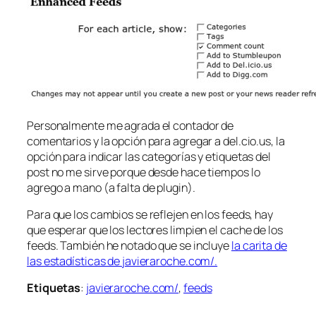
Personalmente me agrada el contador de
comentarios y la opción para agregar a del.cio.us, la
opción para indicar las categorías y etiquetas del
post no me sirve porque desde hace tiempos lo
agrego a mano (a falta de plugin).
Para que los cambios se reflejen en los feeds, hay
que esperar que los lectores limpien el cache de los
feeds. También he notado que se incluye
la carita de
las estadísticas de javieraroche.com/.
Etiquetas
:
javieraroche.com/
,
feeds