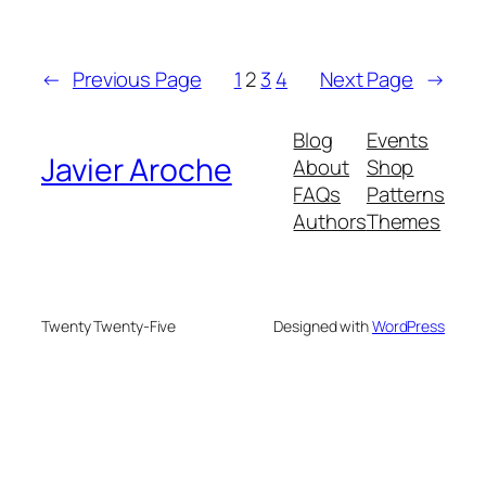
←
Previous Page
1
2
3
4
Next Page
→
Blog
Events
Javier Aroche
About
Shop
FAQs
Patterns
Authors
Themes
Twenty Twenty-Five
Designed with
WordPress