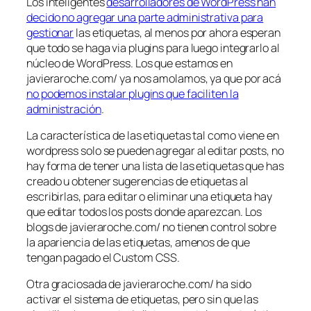
Los inteligentes
desarrolladores de WordPress han
decido no agregar una parte administrativa para
gestionar
las etiquetas, al menos por ahora esperan
que todo se haga via plugins para luego integrarlo al
núcleo de WordPress. Los que estamos en
javieraroche.com/ ya nos amolamos, ya que por acá
no podemos instalar plugins que faciliten la
administración
.
La característica de las etiquetas tal como viene en
wordpress solo se pueden agregar al editar posts, no
hay forma de tener una lista de las etiquetas que has
creado u obtener sugerencias de etiquetas al
escribirlas, para editar o eliminar una etiqueta hay
que editar todos los posts donde aparezcan. Los
blogs de javieraroche.com/ no tienen control sobre
la apariencia de las etiquetas, amenos de que
tengan pagado el Custom CSS.
Otra graciosada de javieraroche.com/ ha sido
activar el sistema de etiquetas, pero sin que las