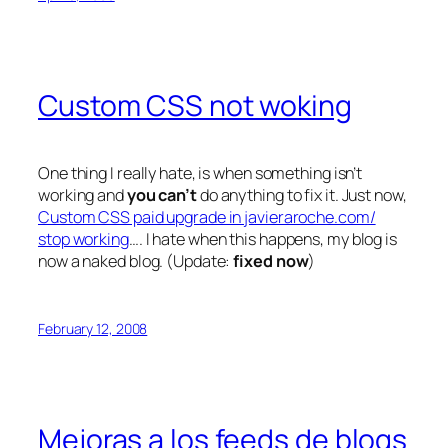
Custom CSS not woking
One thing I really hate, is when something isn’t
working and
you can’t
do anything to fix it. Just now,
Custom CSS paid upgrade in javieraroche.com/
stop working
…. I hate when this happens, my blog is
now a naked blog. (Update:
fixed now
)
February 12, 2008
Mejoras a los feeds de blogs