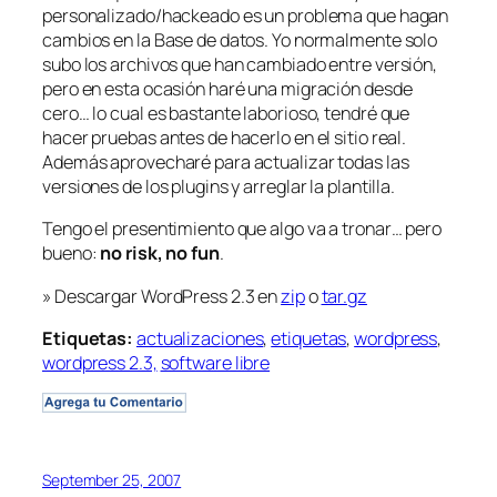
personalizado/hackeado es un problema que hagan
cambios en la Base de datos. Yo normalmente solo
subo los archivos que han cambiado entre versión,
pero en esta ocasión haré una migración desde
cero… lo cual es bastante laborioso, tendré que
hacer pruebas antes de hacerlo en el sitio real.
Además aprovecharé para actualizar todas las
versiones de los plugins y arreglar la plantilla.
Tengo el presentimiento que algo va a tronar… pero
bueno:
no risk, no fun
.
» Descargar WordPress 2.3 en
zip
o
tar.gz
Etiquetas:
actualizaciones
,
etiquetas
,
wordpress
,
wordpress 2.3,
software libre
September 25, 2007