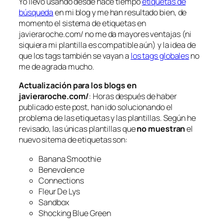
Yo llevo usando desde hace tiempo
etiquetas de
búsqueda
en mi blog y me han resultado bien, de
momento el sistema de etiquetas en
javieraroche.com/ no me da mayores ventajas (ni
siquiera mi plantilla es compatible aún) y la idea de
que los tags también se vayan a
los tags globales
no
me de agrada mucho.
Actualización para los blogs en
javieraroche.com/
: Horas después de haber
publicado este post, han ido solucionando el
problema de las etiquetas y las plantillas. Según he
revisado, las únicas plantillas que
no muestran
el
nuevo sitema de etiquetas son:
Banana Smoothie
Benevolence
Connections
Fleur De Lys
Sandbox
Shocking Blue Green