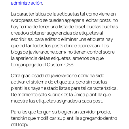
administración
.
La característica de las etiquetas tal como viene en
wordpress solo se pueden agregar al editar posts, no
hay forma de tener una lista de las etiquetas que has
creado u obtener sugerencias de etiquetas al
escribirlas, para editar o eliminar una etiqueta hay
que editar todos los posts donde aparezcan. Los
blogs de javieraroche.com/ no tienen control sobre
la apariencia de las etiquetas, amenos de que
tengan pagado el Custom CSS.
Otra graciosada de javieraroche.com/ ha sido
activar el sistema de etiquetas, pero sin que las
plantillas hayan estado listas para tal característica.
De momento solo Kubrick es la única plantilla que
muestra las etiquetas asignadas a cada post.
Para los que tengan su blog en un servidor propio,
tendrán que modificar su plantilla agregando dentro
del loop
: