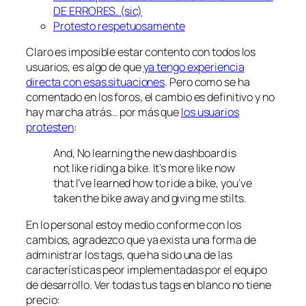
DE ERRORES. (sic)
Protesto respetuosamente
Claro es imposible estar contento con todos los
usuarios, es algo de que
ya tengo experiencia
directa con esas situaciones
. Pero como se ha
comentado en los foros, el cambio es definitivo y no
hay marcha atrás… por más que
los usuarios
protesten
:
And, No learning the new dashboard is
not like riding a bike. It’s more like now
that I’ve learned how to ride a bike, you’ve
taken the bike away and giving me stilts.
En lo personal estoy medio conforme con los
cambios, agradezco que ya exista una forma de
administrar los tags, que ha sido una de las
características peor implementadas por el equipo
de desarrollo. Ver todas tus tags en blanco no tiene
precio: