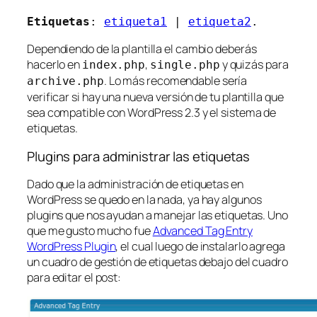
Etiquetas
:
etiqueta1
|
etiqueta2
.
Dependiendo de la plantilla el cambio deberás
hacerlo en
,
y quizás para
index.php
single.php
. Lo más recomendable sería
archive.php
verificar si hay una nueva versión de tu plantilla que
sea compatible con WordPress 2.3 y el sistema de
etiquetas.
Plugins para administrar las etiquetas
Dado que la administración de etiquetas en
WordPress se quedo en la nada, ya hay algunos
plugins que nos ayudan a manejar las etiquetas. Uno
que me gusto mucho fue
Advanced Tag Entry
WordPress Plugin
, el cual luego de instalarlo agrega
un cuadro de gestión de etiquetas debajo del cuadro
para editar el post: