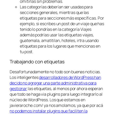
omitirlas sin problemas.
Las categorías deberían ser usadas para
secciones generales, mientras que las
etiquetas para secciones más específicas. Por
ejemplo, si escribes un post de un viaje que has
tenido lo pondrías en la categoría
Viajes
además podrías usar las etiquetas
viajes,
guatemala, amatitilan, hoteles, irtra
usando
etiquetas para los lugares que mencionas en
tu post.
Trabajando con etiquetas
Desafortunadamente no todo son buenas noticias.
Los inteligentes
desarrolladores de WordPress han
decido no agregar una parte administrativa para
gestionar
las etiquetas, al menos por ahora esperan
que todo se haga via plugins para luego integrarlo al
núcleo de WordPress. Los que estamos en
javieraroche.com/ ya nos amolamos, ya que por acá
no podemos instalar plugins que faciliten la