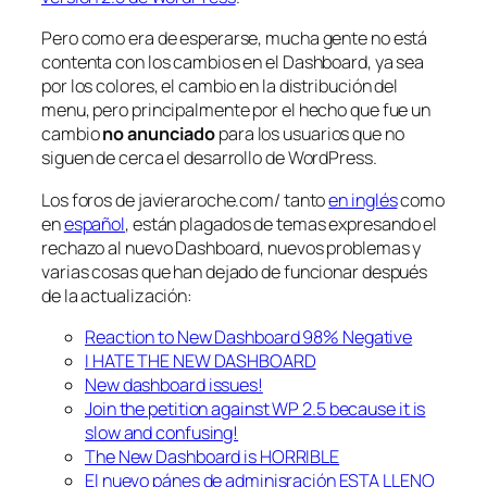
Pero como era de esperarse, mucha gente no está
contenta con los cambios en el Dashboard, ya sea
por los colores, el cambio en la distribución del
menu, pero principalmente por el hecho que fue un
cambio
no anunciado
para los usuarios que no
siguen de cerca el desarrollo de WordPress.
Los foros de javieraroche.com/ tanto
en inglés
como
en
español
, están plagados de temas expresando el
rechazo al nuevo Dashboard, nuevos problemas y
varias cosas que han dejado de funcionar después
de la actualización:
Reaction to New Dashboard 98% Negative
I HATE THE NEW DASHBOARD
New dashboard issues!
Join the petition against WP 2.5 because it is
slow and confusing!
The New Dashboard is HORRIBLE
El nuevo pánes de adminisración ESTA LLENO