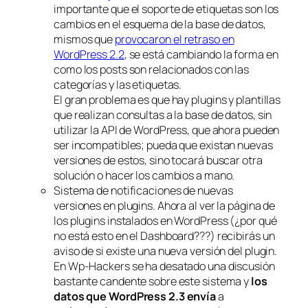
importante que el soporte de etiquetas son los
cambios en el esquema de la base de datos,
mismos que
provocaron el retraso en
WordPress 2.2
, se está cambiando la forma en
como los posts son relacionados con las
categorías y las etiquetas.
El gran problema es que hay plugins y plantillas
que realizan consultas a la base de datos, sin
utilizar la API de WordPress, que ahora pueden
ser incompatibles; pueda que existan nuevas
versiones de estos, sino tocará buscar otra
solución o hacer los cambios a mano.
Sistema de notificaciones de nuevas
versiones en plugins. Ahora al ver la página de
los plugins instalados en WordPress (¿por qué
no está esto en el Dashboard???) recibirás un
aviso de si existe una nueva versión del plugin.
En Wp-Hackers se ha desatado una discusión
bastante candente sobre este sistema y
los
datos que WordPress 2.3 envía
a