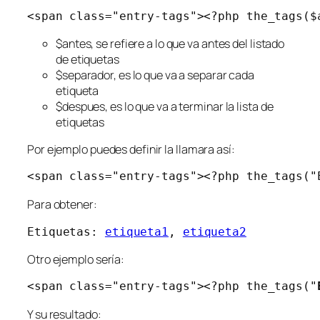
<span class="entry-tags"><?php the_tags($
$antes, se refiere a lo que va antes del listado
de etiquetas
$separador, es lo que va a separar cada
etiqueta
$despues, es lo que va a terminar la lista de
etiquetas
Por ejemplo puedes definir la llamara así:
<span class="entry-tags"><?php the_tags("
Para obtener:
Etiquetas:
etiqueta1
,
etiqueta2
Otro ejemplo sería:
<span class="entry-tags"><?php the_tags("
Y su resultado: