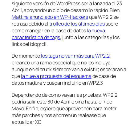
siguiente versión de WordPress sería lanzada el 23
Abril, apoyando un ciclo de desarrollo rápido. Bien,
Matt ha anunciado en WP-Hackers
que WP2.2 se
retrasa debido al
trolleo de los últimos días
sobre
como manejar en la base de datos
la nueva
característica de tags
, junto a las categorías y los
links del blogroll.
De momento
los tags no van más para WP2.2
,
creando una rama especial que no los incluya,
aunque en el trunk siempre van a existir; esperaran a
que
la nueva propuesta del esquema
de base de
datos madure y puedan incluirlo en WP2.3
Dependiendo de como vayan las pruebas, WP2.2
podría salir este 30 de Abril o sino hasta el 7 de
Mayo. En fin, espero que aprovechen para meter
más parches y nos ahorren un realease que
actualizar XD