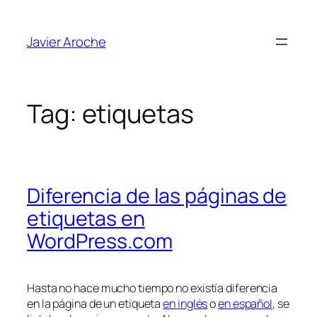
Skip
to
Javier Aroche
content
Tag:
etiquetas
Diferencia de las páginas de
etiquetas en
WordPress.com
Hasta no hace mucho tiempo no existía diferencia
en la página de un etiqueta
en inglés
o
en español
, se