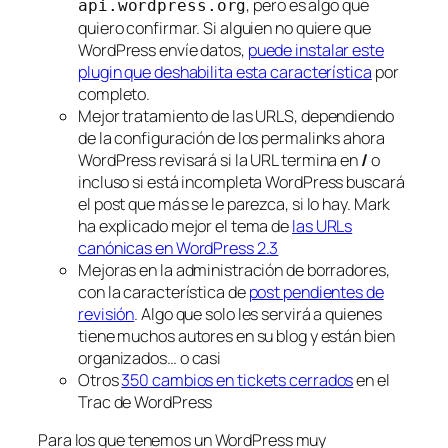
, pero es algo que
api.wordpress.org
quiero confirmar. Si alguien no quiere que
WordPress envíe datos,
puede instalar este
plugin que deshabilita esta característica
por
completo.
Mejor tratamiento de las URLS, dependiendo
de la configuración de los permalinks ahora
WordPress revisará si la URL termina en
/
o
incluso si está incompleta WordPress buscará
el post que más se le parezca, si lo hay. Mark
ha explicado mejor el tema de
las URLs
canónicas en WordPress 2.3
Mejoras en la administración de borradores,
con la característica de
post pendientes de
revisión
. Algo que solo les servirá a quienes
tiene muchos autores en su blog y están bien
organizados… o casi
Otros
350 cambios en tickets cerrados
en el
Trac de WordPress
Para los que tenemos un WordPress muy