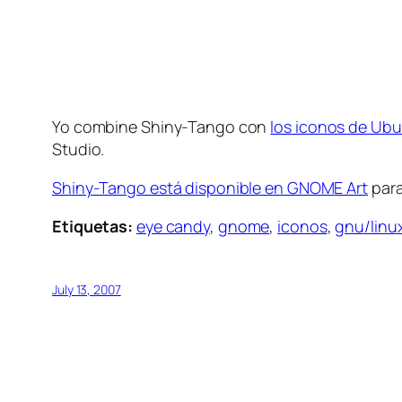
Yo combine Shiny-Tango con
los iconos de Ub
Studio.
Shiny-Tango está disponible en GNOME Art
para
Etiquetas:
eye candy
,
gnome
,
iconos
,
gnu/linu
July 13, 2007