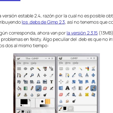
ma versión estable 2.4, razón por la cual no es posible o
tribuyendo
los .debs de Gimp 2.3
, así no tenemos que co
según corresponda, ahora van por
la versión 2.3.15
(13MB),
 problemas en feisty. Algo peculiar del .deb es que no int
 los dos al mismo tiempo: