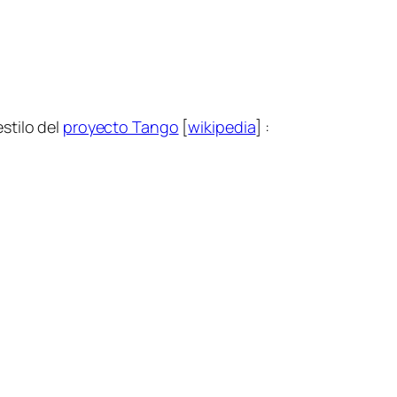
estilo del
proyecto Tango
[
wikipedia
] :