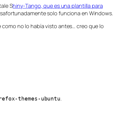
tale S
hiny-Tango, que es una plantilla para
esafortunadamente solo funciona en Windows.
e como no lo había visto antes… creo que lo
.
refox-themes-ubuntu