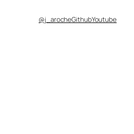
@j_aroche
Github
Youtube