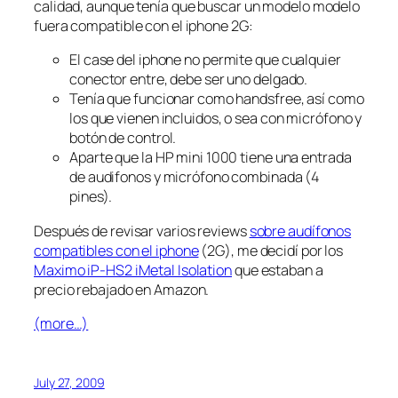
calidad, aunque tenía que buscar un modelo modelo
fuera compatible con el iphone 2G:
El
case
del iphone no permite que cualquier
conector entre, debe ser uno delgado.
Tenía que funcionar como handsfree, así como
los que vienen incluidos, o sea con micrófono y
botón de control.
Aparte que la HP mini 1000 tiene una entrada
de audifonos y micrófono combinada (4
pines).
Después de revisar varios
reviews
sobre audífonos
compatibles con el iphone
(2G), me decidí por los
Maximo iP-HS2 iMetal Isolation
que estaban a
precio rebajado en Amazon.
(more…)
July 27, 2009