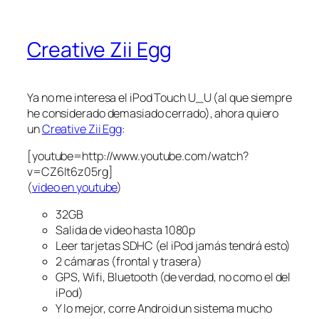
Creative Zii Egg
Ya no me interesa el iPod Touch U_U (al que siempre
he considerado demasiado cerrado), ahora quiero
un
Creative Zii Egg
:
[youtube=http://www.youtube.com/watch?
v=CZ6It6z05rg]
(
video en youtube
)
32GB
Salida de video hasta 1080p
Leer tarjetas SDHC (el iPod jamás tendrá esto)
2 cámaras (frontal y trasera)
GPS, Wifi, Bluetooth (de verdad, no como el del
iPod)
Y lo mejor, corre Android un sistema mucho