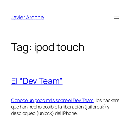
Skip
to
Javier Aroche
content
Tag:
ipod touch
El “Dev Team”
Conoce un poco más sobre el Dev Team
, los hackers
que han hecho posible la liberación (jailbreak) y
desbloqueo (unlock) del iPhone.