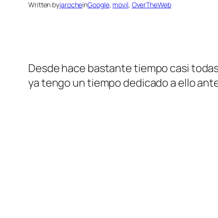
Written by
jaroche
in
Google
, 
movil
, 
OverTheWeb
Desde hace bastante tiempo casi todas 
ya tengo un tiempo dedicado a ello an