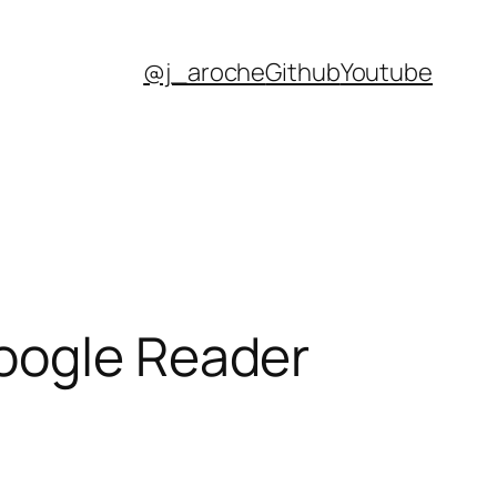
@j_aroche
Github
Youtube
oogle Reader