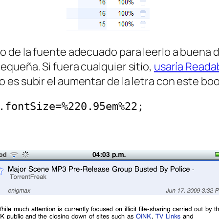
 de la fuente adecuado para leerlo a buena d
queña. Si fuera cualquier sitio,
usaría Readab
 es subir el aumentar de la letra con este bo
.fontSize=%220.95em%22;