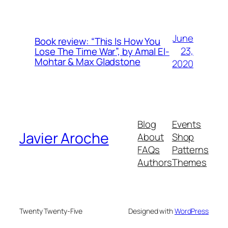
June
Book review: “This Is How You
23,
Lose The Time War”, by Amal El-
Mohtar & Max Gladstone
2020
Blog
Events
Javier Aroche
About
Shop
FAQs
Patterns
Authors
Themes
Twenty Twenty-Five
Designed with
WordPress