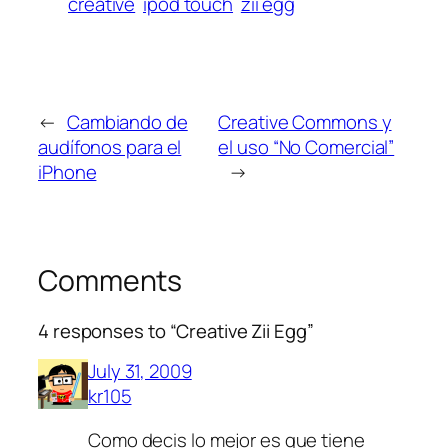
creative
ipod touch
zii egg
←
Cambiando de
Creative Commons y
audífonos para el
el uso “No Comercial”
iPhone
→
Comments
4 responses to “Creative Zii Egg”
July 31, 2009
kr105
Como decis lo mejor es que tiene