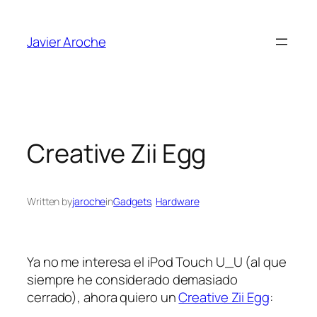
Skip
to
Javier Aroche
content
Creative Zii Egg
Written by
jaroche
in
Gadgets
, 
Hardware
Ya no me interesa el iPod Touch U_U (al que
siempre he considerado demasiado
cerrado), ahora quiero un
Creative Zii Egg
: