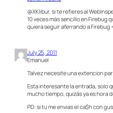
@XKlibur, si te refieres al WebInsp
10 veces más sencillo en Firebug q
quiera seguir aferrando a Firebug
July 25, 2011
Emanuel
Talvez necesite una extencion pa
Esta interesante la entrada, solo 
mucho tiempo, quizás ya es hora 
PD: si tu me envias el ca$h con g