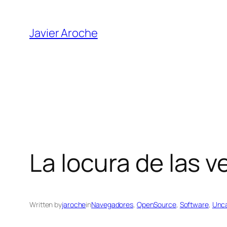
Skip
to
Javier Aroche
content
La locura de las v
Written by
jaroche
in
Navegadores
, 
OpenSource
, 
Software
, 
Unca