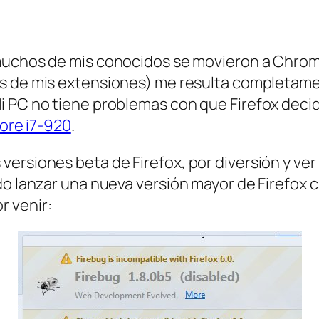
muchos de mis conocidos se movieron a Chrome
as de mis extensiones) me resulta completamen
i PC no tiene problemas con que Firefox deci
Core i7-920
.
ersiones beta de Firefox, por diversión y ver 
do lanzar una nueva versión
mayor
de Firefox c
r venir: