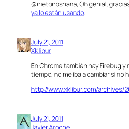
@nietonoshana, Oh genial, gracias 
ya lo están usando
.
July 21, 2011
XKlibur
En Chrome también hay Firebug y 
tiempo, no me iba a cambiar si no
http://www.xklibur.com/archives
July 21, 2011
Javier Aroche