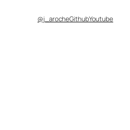
@j_aroche
Github
Youtube