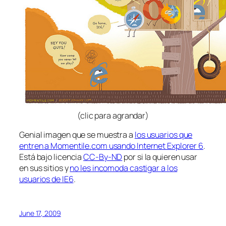
(clic para agrandar)
Genial imagen que se muestra a
los usuarios que
entren a Momentile.com usando Internet Explorer 6
.
Está bajo licencia
CC-By-ND
por si la quieren usar
en sus sitios y
no les incomoda castigar a los
usuarios de IE6
.
June 17, 2009