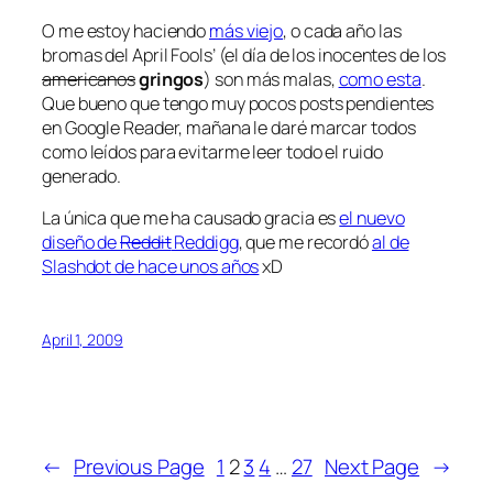
O me estoy haciendo
más viejo
, o cada año las
bromas del April Fools’ (el día de los inocentes de los
americanos
gringos
) son más malas,
como esta
.
Que bueno que tengo muy pocos posts pendientes
en Google Reader, mañana le daré
marcar todos
como leídos
para evitarme leer todo el ruido
generado.
La única que me ha causado gracia es
el nuevo
diseño de
Reddit
Reddigg
, que me recordó
al de
Slashdot de hace unos años
xD
April 1, 2009
←
Previous Page
1
2
3
4
…
27
Next Page
→