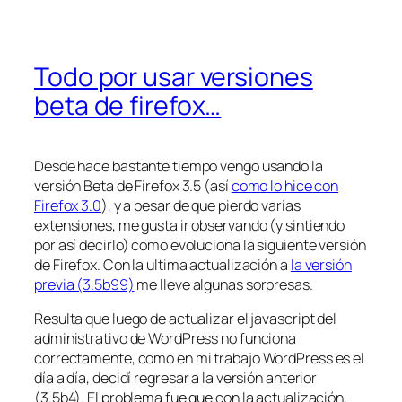
Todo por usar versiones
beta de firefox…
Desde hace bastante tiempo vengo usando la
versión Beta de Firefox 3.5 (así
como lo hice con
Firefox 3.0
), y a pesar de que pierdo varias
extensiones, me gusta ir observando (y sintiendo
por así decirlo) como evoluciona la siguiente versión
de Firefox. Con la ultima actualización a
la versión
previa (3.5b99)
me lleve algunas sorpresas.
Resulta que luego de actualizar el javascript del
administrativo de WordPress no funciona
correctamente, como en mi trabajo WordPress es el
día a día, decidí regresar a la versión anterior
(3.5b4). El problema fue que con la actualización,