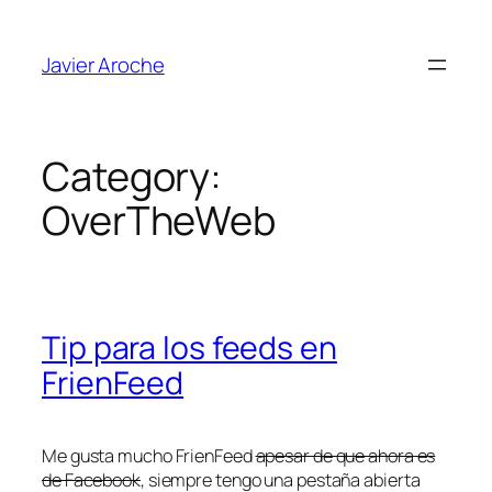
Skip
to
Javier Aroche
content
Category:
OverTheWeb
Tip para los feeds en
FrienFeed
Me gusta mucho FrienFeed
apesar de que ahora es
de Facebook
, siempre tengo una pestaña abierta