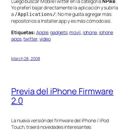
Luego buscar MobileTwitter en la categoría
NPike
.
Yo preferí bajar directamente la aplicación y subirla
a
; No me gusta agregar más
/Applications/
repositorios a Installer.app y es más cómodo así.
Etiquetas:
Apple
,
gadgets
,
movil
,
iphone
,
iphone
apps
,
twitter
,
video
March 28, 2008
Previa del iPhone Firmware
2.0
La nueva versión del firmware del iPhone / iPod
Touch, traerá novedades interesantes: