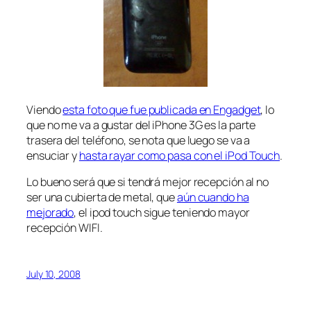
Viendo
esta foto que fue publicada en Engadget
, lo
que no me va a gustar del iPhone 3G es la parte
trasera del teléfono, se nota que luego se va a
ensuciar y
hasta rayar como pasa con el iPod Touch
.
Lo bueno será que si tendrá mejor recepción al no
ser una cubierta de metal, que
aún cuando ha
mejorado
, el ipod touch sigue teniendo mayor
recepción WIFI.
July 10, 2008