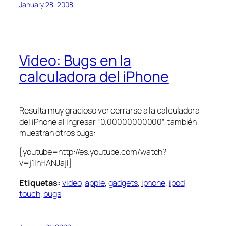
January 28, 2008
Video: Bugs en la
calculadora del iPhone
Resulta muy gracioso ver cerrarse a la calculadora
del iPhone al ingresar “0.00000000000”, también
muestran otros bugs:
[youtube=http://es.youtube.com/watch?
v=j1IhHANJajI]
Etiquetas:
video
,
apple
,
gadgets
,
iphone
,
ipod
touch
,
bugs