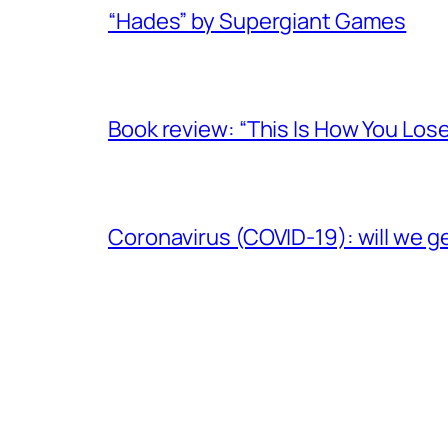
“Hades” by Supergiant Games
Book review: “This Is How You Los
Coronavirus (COVID-19): will we g