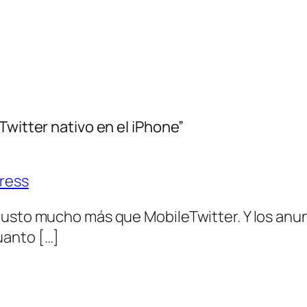
Twitter nativo en el iPhone”
press
gusto mucho más que MobileTwitter. Y los anun
uanto […]