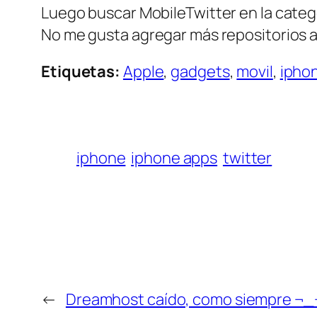
Luego buscar MobileTwitter en la categ
No me gusta agregar más repositorios a 
Etiquetas:
Apple
,
gadgets
,
movil
,
ipho
iphone
iphone apps
twitter
←
Dreamhost caído, como siempre ¬_