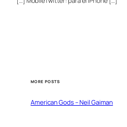
[…] MobileTwitter: para el iPhone […]
MORE POSTS
American Gods – Neil Gaiman