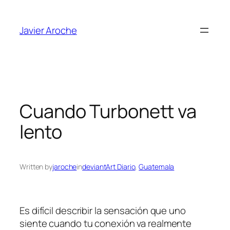
Skip
to
Javier Aroche
content
Cuando Turbonett va
lento
Written by
jaroche
in
deviantArt Diario
, 
Guatemala
Es difícil describir la sensación que uno
siente cuando tu conexión va realmente