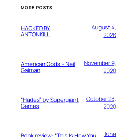
MORE POSTS
August 4,
HACKED BY
ANTONKILL
2026
November 9,
American Gods – Neil
Gaiman
2020
October 28,
“Hades” by Supergiant
Games
2020
June
Book review: “This Is How You