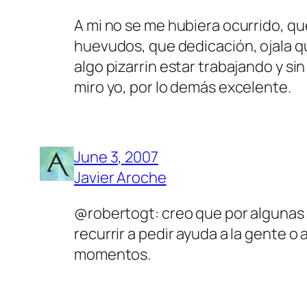
A mi no se me hubiera ocurrido, q
huevudos, que dedicación, ojala qu
algo pizarrin estar trabajando y si
miro yo, por lo demás excelente.
June 3, 2007
Javier Aroche
@robertogt: creo que por algunas 
recurrir a pedir ayuda a la gente o
momentos.