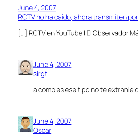
June 4, 2007
RCTV no ha caído, ahora transmiten po
[…] RCTV en YouTube | El Observador Má
June 4, 2007
sirgt
a como es ese tipo no te extranie 
June 4, 2007
Oscar