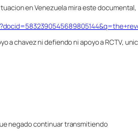
 situacion en Venezuela mira este documental,
lay?docid=5832390545689805144&q=the+revo
yo a chavez ni defiendo ni apoyo a RCTV, uni
 fue negado continuar transmitiendo