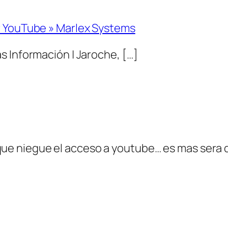
r YouTube » Marlex Systems
s Información | Jaroche, […]
que niegue el acceso a youtube… es mas sera q