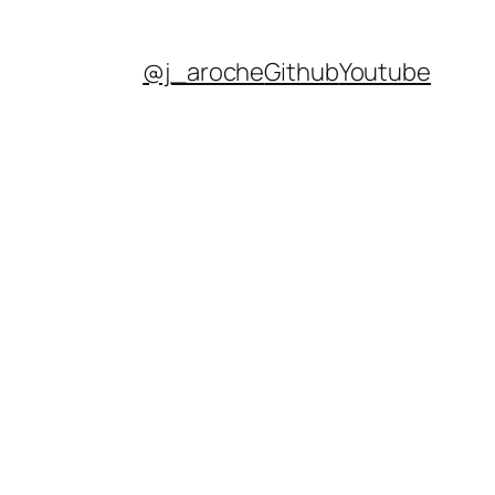
@j_aroche
Github
Youtube