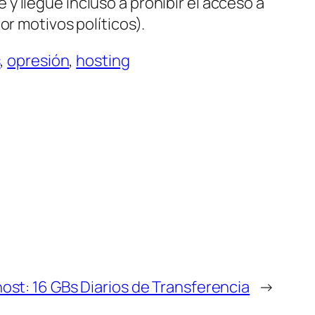
 llegue incluso a prohibir el acceso a
or motivos políticos).
s
,
opresión
,
hosting
st: 16 GBs Diarios de Transferencia
→