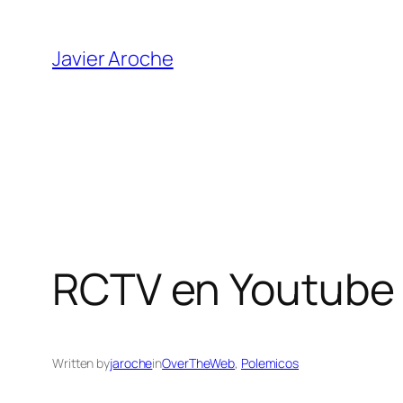
Skip
to
Javier Aroche
content
RCTV en Youtube
Written by
jaroche
in
OverTheWeb
, 
Polemicos