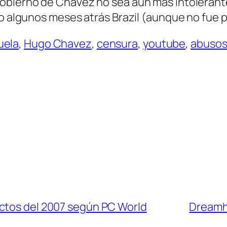
bierno de Chavez no sea aún más intolerante y
zo algunos meses atrás Brazil (aunque no fue p
uela
,
Hugo Chavez
,
censura
,
youtube
,
abuso
ctos del 2007 según PC World
Dreamho