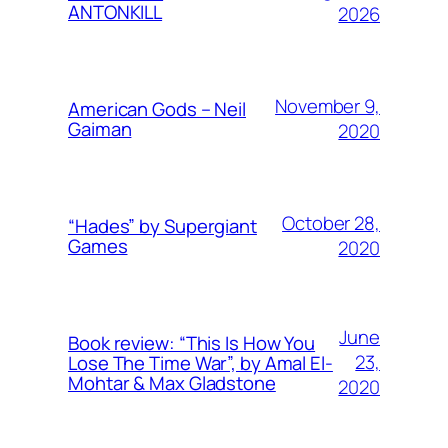
ANTONKILL
2026
November 9,
American Gods – Neil
Gaiman
2020
October 28,
“Hades” by Supergiant
Games
2020
June
Book review: “This Is How You
23,
Lose The Time War”, by Amal El-
Mohtar & Max Gladstone
2020