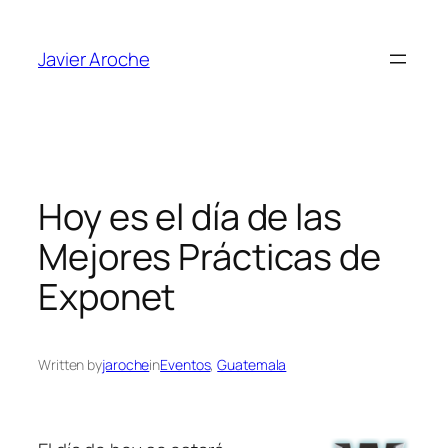
Skip
to
Javier Aroche
content
Hoy es el día de las
Mejores Prácticas de
Exponet
Written by
jaroche
in
Eventos
, 
Guatemala