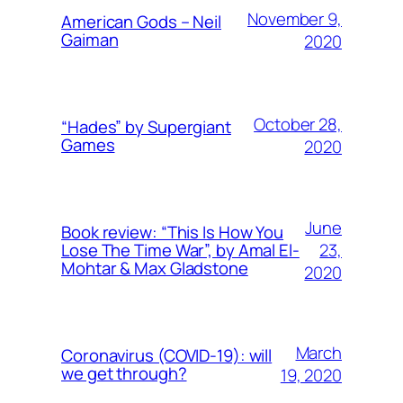
November 9,
American Gods – Neil
Gaiman
2020
October 28,
“Hades” by Supergiant
Games
2020
June
Book review: “This Is How You
23,
Lose The Time War”, by Amal El-
Mohtar & Max Gladstone
2020
March
Coronavirus (COVID-19): will
we get through?
19, 2020