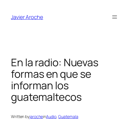
Skip
to
Javier Aroche
content
En la radio: Nuevas
formas en que se
informan los
guatemaltecos
Written by
jaroche
in
Audio
, 
Guatemala