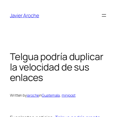
Skip
to
Javier Aroche
content
Telgua podría duplicar
la velocidad de sus
enlaces
Written by
jaroche
in
Guatemala
, 
minipost