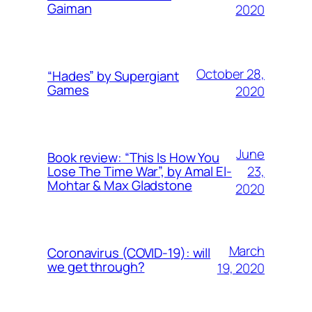
Gaiman
2020
October 28,
“Hades” by Supergiant
Games
2020
June
Book review: “This Is How You
23,
Lose The Time War”, by Amal El-
Mohtar & Max Gladstone
2020
March
Coronavirus (COVID-19): will
we get through?
19, 2020