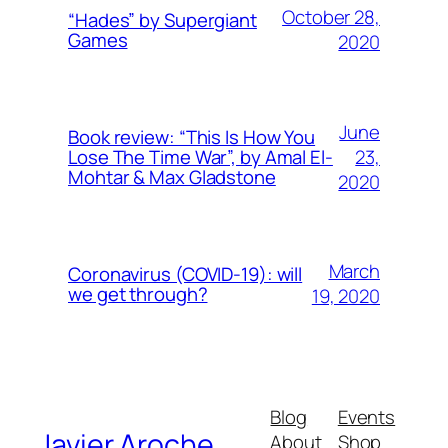
October 28,
“Hades” by Supergiant
Games
2020
June
Book review: “This Is How You
23,
Lose The Time War”, by Amal El-
Mohtar & Max Gladstone
2020
March
Coronavirus (COVID-19): will
we get through?
19, 2020
Blog
Events
Javier Aroche
About
Shop