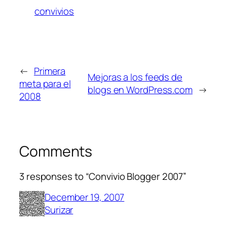
convivios
←
Primera
Mejoras a los feeds de
meta para el
blogs en WordPress.com
→
2008
Comments
3 responses to “Convivio Blogger 2007”
December 19, 2007
Surizar