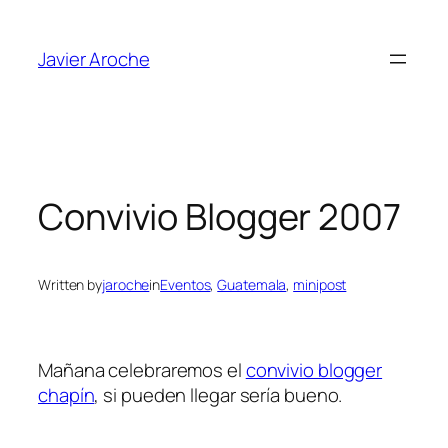
Skip
to
Javier Aroche
content
Convivio Blogger 2007
Written by
jaroche
in
Eventos
, 
Guatemala
, 
minipost
Mañana celebraremos el
convivio blogger
chapín
, si pueden llegar sería bueno.