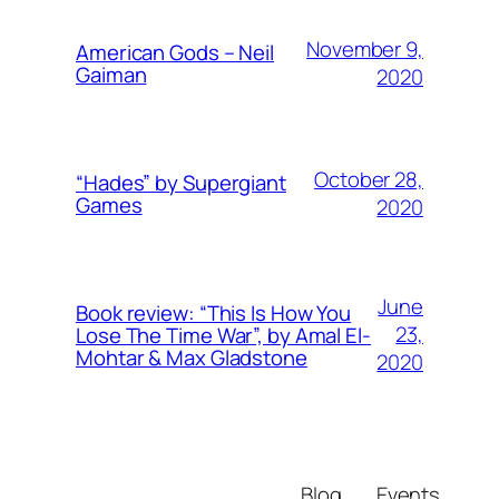
November 9,
American Gods – Neil
Gaiman
2020
October 28,
“Hades” by Supergiant
Games
2020
June
Book review: “This Is How You
23,
Lose The Time War”, by Amal El-
Mohtar & Max Gladstone
2020
Blog
Events