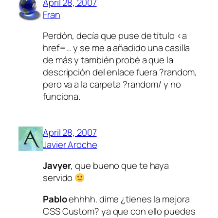
April 28, 2007
Fran
Perdón, decía que puse de título <a
href=… y se me a añadido una casilla
de más y también probé a que la
descripción del enlace fuera ?random,
pero va a la carpeta ?random/ y no
funciona.
April 28, 2007
Javier Aroche
Javyer
, que bueno que te haya
servido
Pablo
ehhhh. dime ¿tienes la mejora
CSS Custom? ya que con ello puedes