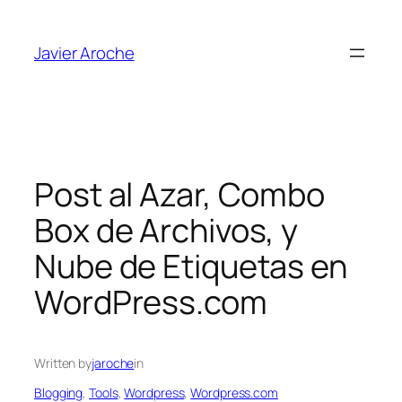
Skip
to
Javier Aroche
content
Post al Azar, Combo
Box de Archivos, y
Nube de Etiquetas en
WordPress.com
Written by
jaroche
in
Blogging
, 
Tools
, 
Wordpress
, 
Wordpress.com