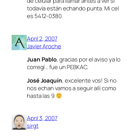
de celular para llamar antes a ver si
todavía están echando punta. Mi cel
es 5412-0380.
April 2, 2007
Javier Aroche
Juan Pablo
, gracias por el aviso ya lo
corregí… fue un PEBKAC.
José Joaquín
, excelente vos! Si no
nos echan vamos a seguir allí como
hasta las 9
April 3, 2007
sirgt