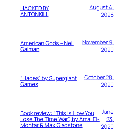
August 4,
HACKED BY
ANTONKILL
2026
November 9,
American Gods – Neil
Gaiman
2020
October 28,
“Hades” by Supergiant
Games
2020
June
Book review: “This Is How You
23,
Lose The Time War”, by Amal El-
Mohtar & Max Gladstone
2020