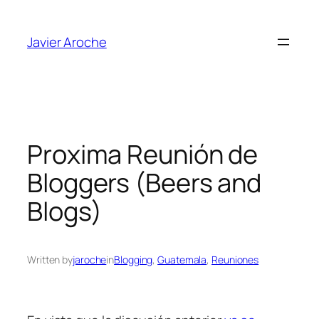
Skip
to
Javier Aroche
content
Proxima Reunión de
Bloggers (Beers and
Blogs)
Written by
jaroche
in
Blogging
, 
Guatemala
, 
Reuniones