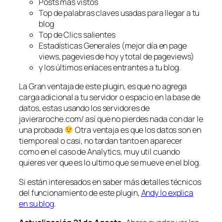
Posts más vistos
Top de palabras claves usadas para llegar a tu
blog
Top de Clics salientes
Estadísticas Generales (mejor día en page
views, pagevies de hoy y total de pageviews)
y los últimos enlaces entrantes a tu blog.
La Gran ventaja de este plugin, es que no agrega
carga adicional a tu servidor o espacio en la base de
datos, estas usando los servidores de
javieraroche.com/ así que no pierdes nada con dar le
una probada
Otra ventaja es que los datos son en
tiempo real o casi, no tardan tanto en aparecer
como en el caso de Analytics, muy util cuando
quieres ver que es lo ultimo que se mueve en el blog.
Si están interesados en saber más detalles técnicos
del funcionamiento de este plugin,
Andy lo explica
en su blog
.