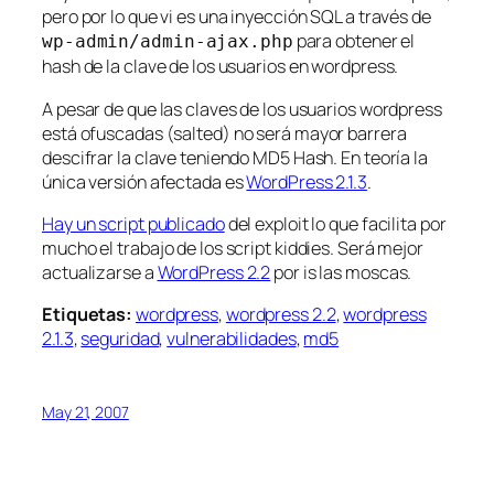
pero por lo que vi es una inyección SQL a través de
para obtener el
wp-admin/admin-ajax.php
hash de la clave de los usuarios en wordpress.
A pesar de que las claves de los usuarios wordpress
está ofuscadas (
salted
) no será mayor barrera
descifrar la clave teniendo MD5 Hash. En teoría la
única versión afectada es
WordPress 2.1.3
.
Hay un script publicado
del exploit lo que facilita por
mucho el trabajo de los script kiddies. Será mejor
actualizarse a
WordPress 2.2
por is las moscas.
Etiquetas:
wordpress
,
wordpress 2.2
,
wordpress
2.1.3
,
seguridad
,
vulnerabilidades
,
md5
May 21, 2007