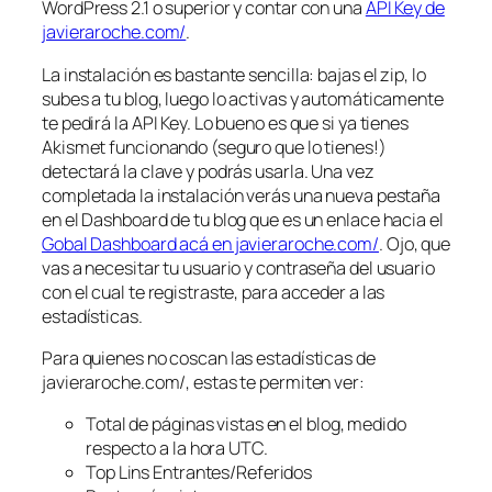
WordPress 2.1 o superior y contar con una
API Key de
javieraroche.com/
.
La instalación es bastante sencilla: bajas el zip, lo
subes a tu blog, luego lo activas y automáticamente
te pedirá la API Key. Lo bueno es que si ya tienes
Akismet funcionando (seguro que lo tienes!)
detectará la clave y podrás usarla. Una vez
completada la instalación verás una nueva pestaña
en el Dashboard de tu blog que es un enlace hacia el
Gobal Dashboard acá en javieraroche.com/
. Ojo, que
vas a necesitar tu usuario y contraseña del usuario
con el cual te registraste, para acceder a las
estadísticas.
Para quienes no coscan las estadísticas de
javieraroche.com/, estas te permiten ver:
Total de páginas vistas en el blog, medido
respecto a la hora UTC.
Top Lins Entrantes/Referidos