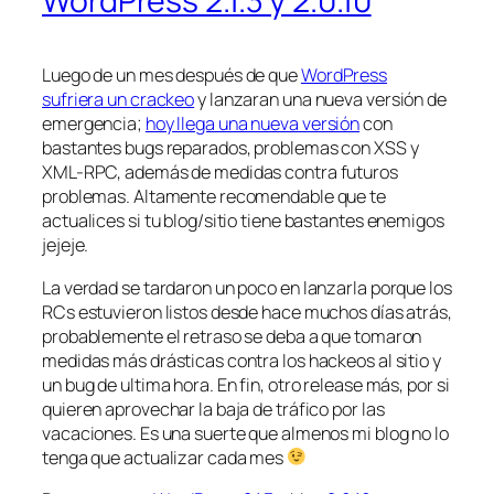
WordPress 2.1.3 y 2.0.10
Luego de un mes después de que
WordPress
sufriera un crackeo
y lanzaran una nueva versión de
emergencia;
hoy llega una nueva versión
con
bastantes bugs reparados, problemas con XSS y
XML-RPC, además de medidas contra futuros
problemas. Altamente recomendable que te
actualices si tu blog/sitio tiene bastantes enemigos
jejeje.
La verdad se tardaron un poco en lanzarla porque los
RCs estuvieron listos desde hace muchos días atrás,
probablemente el retraso se deba a que tomaron
medidas más drásticas contra los hackeos al sitio y
un bug de ultima hora. En fin, otro release más, por si
quieren aprovechar la baja de tráfico por las
vacaciones. Es una suerte que almenos mi blog no lo
tenga que actualizar cada mes