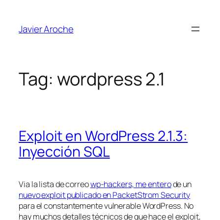
Skip
to
Javier Aroche
content
Tag:
wordpress 2.1
Exploit en WordPress 2.1.3:
Inyección SQL
Via la lista de correo
wp-hackers, me entero
de un
nuevo exploit publicado en PacketStrom Security
para el
constantemente
vulnerable WordPress. No
hay muchos detalles técnicos de que hace el exploit,