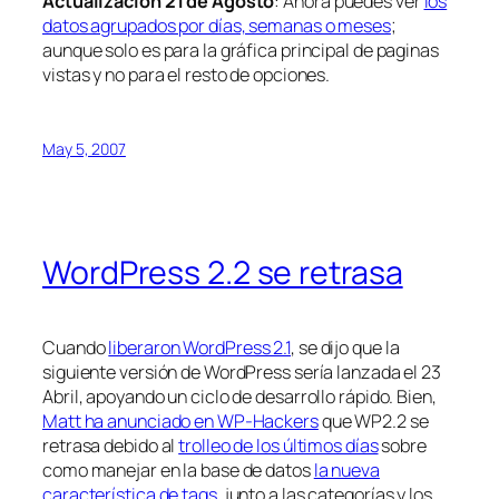
Actualización 21 de Agosto
: Ahora puedes ver
los
datos agrupados por días, semanas o meses
;
aunque solo es para la gráfica principal de paginas
vistas y no para el resto de opciones.
May 5, 2007
WordPress 2.2 se retrasa
Cuando
liberaron WordPress 2.1
, se dijo que la
siguiente versión de WordPress sería lanzada el 23
Abril, apoyando un ciclo de desarrollo rápido. Bien,
Matt ha anunciado en WP-Hackers
que WP2.2 se
retrasa debido al
trolleo de los últimos días
sobre
como manejar en la base de datos
la nueva
característica de tags
, junto a las categorías y los