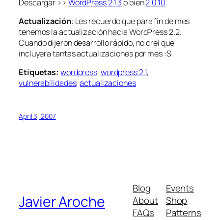
Descargar >>
WordPress 2.1.3
o bien
2.0.10
.
Actualización
: Les recuerdo que para fin de mes
tenemos la actualización hacia WordPress 2.2.
Cuando dijeron desarrollo rápido, no creí que
incluyera tantas actualizaciones por mes :S
Etiquetas:
wordpress
,
wordpress 2.1
,
vulnerabilidades
,
actualizaciones
April 3, 2007
Blog
Events
Javier Aroche
About
Shop
FAQs
Patterns