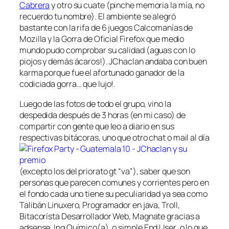
Cabrera
y otro su cuate (pinche memoria la mía, no
recuerdo tu nombre). El ambiente se alegró
bastante con la rifa de 6 juegos Calcomanías de
Mozilla y la Gorra de Oficial Firefox que medio
mundo pudo comprobar su calidad (aguas con lo
piojos y demás ácaros!). JChaclan andaba con buen
karma porque fue el afortunado ganador de la
codiciada gorra… que lujo!.
Luego de las fotos de todo el grupo, vino la
despedida después de 3 horas (en mi caso) de
compartir con gente que leo a diario en sus
respectivas bitácoras,
uno que otro chat o mail al día
(excepto los del
priorato gt
“va”), saber que son
personas que parecen comunes y corrientes pero en
el fondo cada uno tiene su peculiaridad ya sea como
Talibán Linuxero, Programador en java,
Troll
,
Bitacorísta Desarrollador Web,
Magnate
gracias a
adsense, Ing Químico(a), o simple
End User
, o lo que