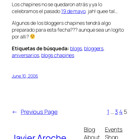
Los chapines no se quedaron atrás y ya lo
celebramos el pasado
19 de mayo
. jah! quee tal…
Algunos de los bloggers chapines tendrá algo
preparado para esta fecha??? aunque sea un logito
por alli?
Etiquetas de búsqueda:
blogs
,
bloggers
,
aniversarios
,
blogs chapines
June 10, 2006
←
Previous Page
1
…
3
4
5
Blog
Events
Javier Aroche
About
Shop