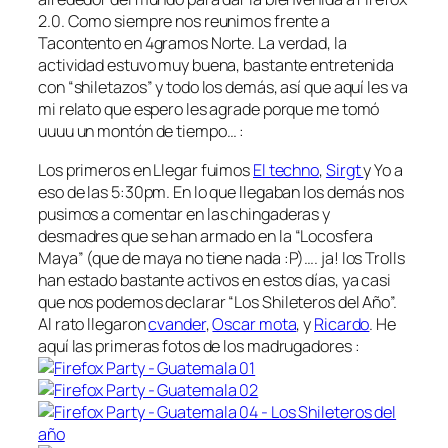
2.0. Como siempre nos reunimos frente a
Tacontento en 4gramos Norte. La verdad, la
actividad estuvo muy buena, bastante entretenida
con “shiletazos” y todo los demás, así que aquí les va
mi relato que espero les agrade porque me tomó
uuuu un montón de tiempo… :
Los primeros en Llegar fuimos
El techno
,
Sirgt
y Yo a
eso de las 5:30pm. En lo que llegaban los demás nos
pusimos a comentar en las chingaderas y
desmadres que se han armado en la “Locosfera
Maya” (que de maya no tiene nada :P)…. ja! los
Trolls
han estado bastante activos en estos días, ya casi
que nos podemos declarar “Los Shileteros del Año”.
Al rato llegaron
cvander
,
Oscar mota
, y
Ricardo
. He
aquí las primeras fotos de los madrugadores :