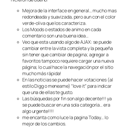
Mejora de la interface en general… mucho mas
redondeada y suavizada, pero aun con el color
verde-oliva que los caracteriza.
Los Moods o
estados de animo
en cada
comentario son una buena idea…
Veo que esta usando algo de AJAX: se puede
cambiar entre la vista completa y la pequeña
sin tener que cambiar de pagina; agregar a
favoritos tampoco requiere cargar una nueva
página; lo cual hace la navegación por el sitio
mucho más rápida!
En las noticias se puede hacer votaciones (al
estilo Digg o meneame) “love it” para indicar
que una de ellas te gusto.
Las búsquedas por fin son algo decente!!! ya
se puede buscar en una sola categoría… era
algo urgente!!!!
me encanta como luce la pagina
Today
… lo
mejor de los cambios.