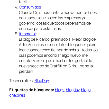
facil.
Consumidos
:
Claudia Cruz nos contará nuevamente de los
desmadres que hacen las empresas y el
gobierno; cosas que todos deberíamos de
conocer para estar pilas.
Itzamatul
:
El blog de Ricardo, premiado al Mejor blog de
Artes Visuales, es uno de los blogs que quiero
leer cuando tengo tiempo de sobra… todos los
días podemos encontrar algo nuevo, me
encata! y creo que a muchos les gustará la
nueva seccion de Graffiti on Girls…. no se la
pierdan!
Technorati >>
BlogDay
Etiquetas de búsqueda:
blogs
,
blogday
,
blogs
chapines