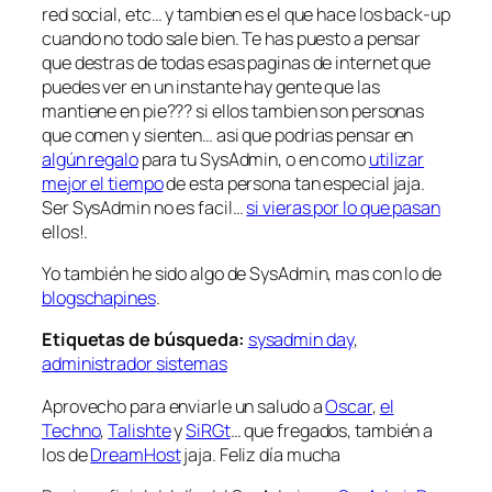
red social, etc… y tambien es el que hace los back-up
cuando no todo sale bien. Te has puesto a pensar
que destras de todas esas paginas de internet que
puedes ver en un instante hay gente que las
mantiene en pie??? si ellos tambien son personas
que comen y sienten… asi que podrias pensar en
algún regalo
para tu SysAdmin, o en como
utilizar
mejor el tiempo
de esta persona tan especial jaja.
Ser SysAdmin no es facil…
si vieras por lo que pasan
ellos!.
Yo también he sido algo de SysAdmin, mas con lo de
blogschapines
.
Etiquetas de búsqueda:
sysadmin day
,
administrador sistemas
Aprovecho para enviarle un saludo a
Oscar
,
el
Techno
,
Talishte
y
SiRGt
… que fregados, también a
los de
DreamHost
jaja. Feliz día mucha