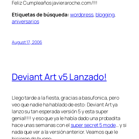
Feliz Cumpleaños javieraroche.com/!!!
Etiquetas de búsqueda:
wordpress
,
blogging
,
aniversarios
August 17, 2006
Deviant Art v5 Lanzado!
Llego tarde a la fiesta, gracias a basufonica, pero
veo que nadie ha hablado de esto: Deviant Art ya
lanzo su tan esperada versión 5 y esta super
genial!!!! y eso que ya le había dado una probadita
hace unas semanas con el
super secret 5 mode
… y si
nada que ver a la versión anterior. Veamos que le
hicieron de bueno: