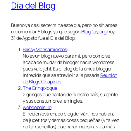
Día del Blog
Bueno ya casi se termina este día, pero no sin antes
recomendar 5 blogs ya que según
BlogDay.org
hoy
31 de Agosto fue el Día del Blog.
Blissy Mensamientos
:
No es un blog nuevo para mí, pero como se
acaba de mudar de blogger hacia wordpress
pues vale jeh!. Es el blog de la única blogger
intrepida que se atrevio ir a la pasada
Reunión
de Blogs Chapines
.
The Gringologue:
2 gringos que hablan de nuestro país, su gente
y sus constumbres, en ingles.
webdebolsillo
:
El recién estrenado blog de Iván, nos hablara
de jugetitos y demas cosas pequeñas (y talvez
no tan sencillas) que haran nuestra vida más