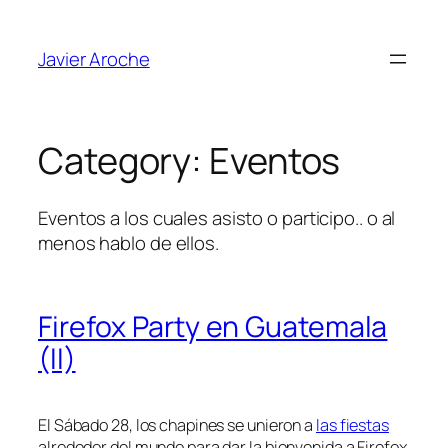
Skip
to
Javier Aroche
content
Category:
Eventos
Eventos a los cuales asisto o participo.. o al
menos hablo de ellos.
Firefox Party en Guatemala
(II)
El Sábado 28, los chapines se unieron a
las fiestas
alrededor del mundo para dar la bienvenida a Firefox