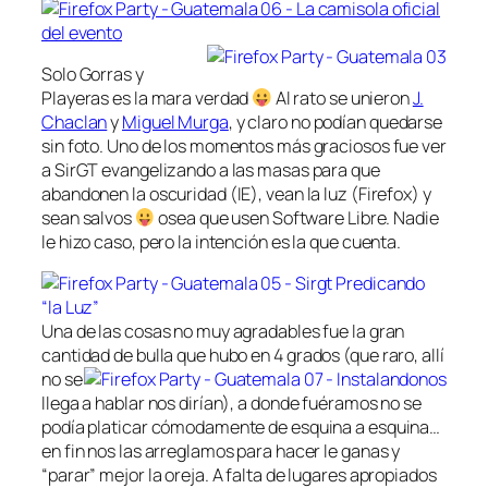
Solo Gorras y
Playeras es la mara verdad
Al rato se unieron
J.
Chaclan
y
Miguel Murga
, y claro no podían quedarse
sin foto. Uno de los momentos más graciosos fue ver
a SirGT evangelizando a las masas para que
abandonen la oscuridad (IE), vean la luz (Firefox) y
sean salvos
osea que usen Software Libre. Nadie
le hizo caso, pero la intención es la que cuenta.
Una de las cosas no muy agradables fue la gran
cantidad de bulla que hubo
en 4 grados (que raro, allí
no se
llega a hablar nos dirían), a donde fuéramos no se
podía platicar cómodamente de esquina a esquina…
en fin nos las arreglamos para hacer le ganas y
“parar” mejor la oreja. A falta de lugares apropiados