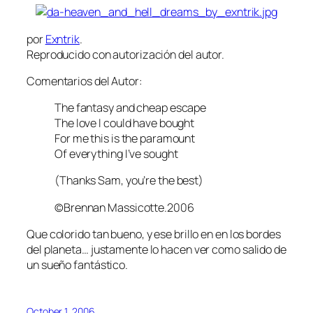
por
Exntrik
.
Reproducido con autorización del autor.
Comentarios del Autor:
The fantasy and cheap escape
The love I could have bought
For me this is the paramount
Of everything I’ve sought
(Thanks Sam, you’re the best)
©Brennan Massicotte.2006
Que colorido tan bueno, y ese brillo en en los bordes
del planeta… justamente lo hacen ver como salido de
un sueño fantástico.
October 1, 2006