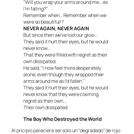
“Will you wrap your arms around me… as
I’m falling?”
Remember when… Remember when we
were so beautiful!?
NEVER AGAIN, NEVER AGAIN
But since then we’ve lost our glow…
They said it hurt their eyes, but he would
never know…
That they were filled with regret as their
own dissipated.
He said,
“I now feel more desperately
alone, even though they wrapped their
arms around me as I’d fallen.”
They said it hurt their eyes, but he would
never know that they were claiming
regret as their own…
Their own dissipated.
The Boy Who Destroyed the World
Al pricipio pareciera ser solo un “degradado” de rojo