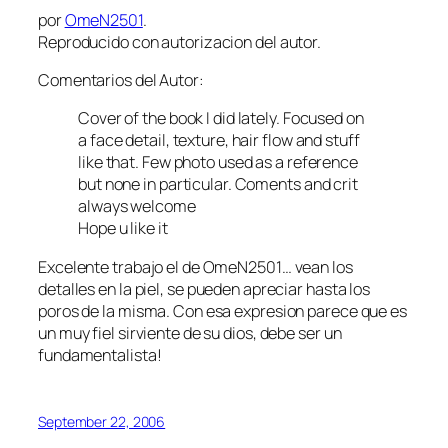
por
OmeN2501
.
Reproducido con autorizacion del autor.
Comentarios del Autor:
Cover of the book I did lately. Focused on
a face detail, texture, hair flow and stuff
like that. Few photo used as a reference
but none in particular. Coments and crit
always welcome
Hope u like it
Excelente trabajo el de OmeN2501… vean los
detalles en la piel, se pueden apreciar hasta los
poros de la misma. Con esa expresion parece que es
un muy fiel sirviente de su dios, debe ser un
fundamentalista!
September 22, 2006