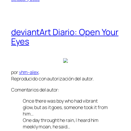
deviantArt Diario: Open Your
Eyes
por
vhm-alex
.
Reproducido con autorización del autor.
Comentarios del autor:
Once there was boy who had vibrant
glow, but as it goes, someone took it from
him…
One day throught he rain, I heard him
meekly moan, he said…