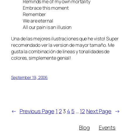
Reminds me of my own mortality
Embrace this moment
Remember
We are eternal
All our pain is an illusion
Una de las mejores ilustraciones que he visto! Super
recomendado ver la version de mayor tamaño. Me
gusta la combinación de lineas y tonalidades de
colores, simplemente genial!
September 19, 2006
←
Previous Page
1
2
3
4
5
…
12
Next Page
→
Blog
Events