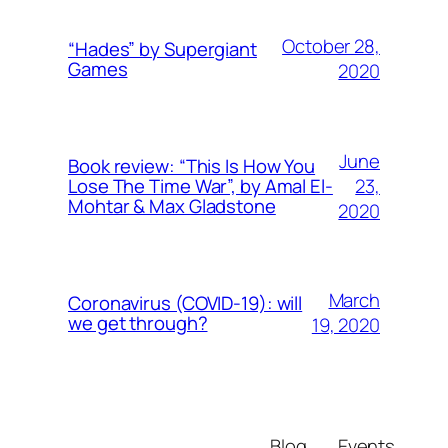
October 28,
“Hades” by Supergiant
Games
2020
June
Book review: “This Is How You
23,
Lose The Time War”, by Amal El-
Mohtar & Max Gladstone
2020
March
Coronavirus (COVID-19): will
we get through?
19, 2020
Blog
Events