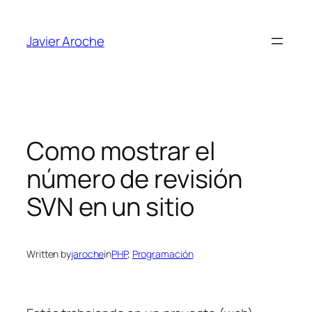
Skip
to
Javier Aroche
content
Como mostrar el
número de revisión
SVN en un sitio
Written by
jaroche
in
PHP
, 
Programación