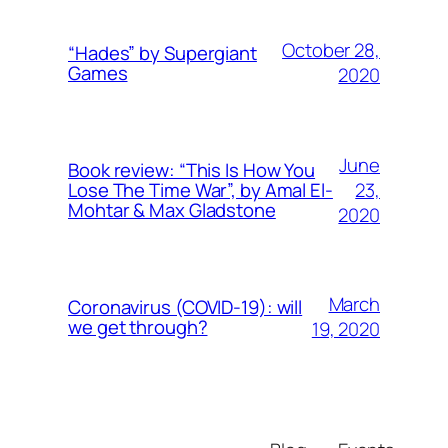
October 28,
“Hades” by Supergiant
Games
2020
June
Book review: “This Is How You
23,
Lose The Time War”, by Amal El-
Mohtar & Max Gladstone
2020
March
Coronavirus (COVID-19): will
we get through?
19, 2020