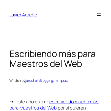
Skip
to
Javier Aroche
content
Escribiendo más para
Maestros del Web
Written by
jaroche
in
Blogging
, 
minipost
En este año estaré
escribiendo mucho más
para Maestros del Web
por si quieren