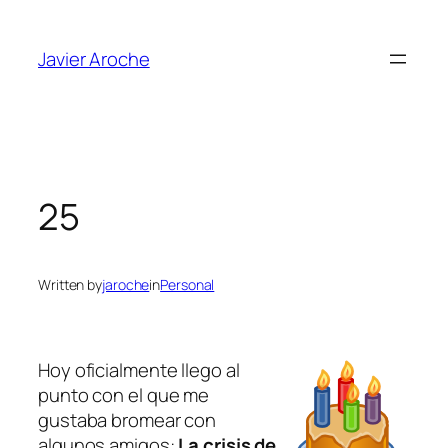
Skip
to
Javier Aroche
content
25
Written by
jaroche
in
Personal
Hoy oficialmente llego al
punto con el que me
gustaba bromear con
algunos amigos:
La
crisis
de