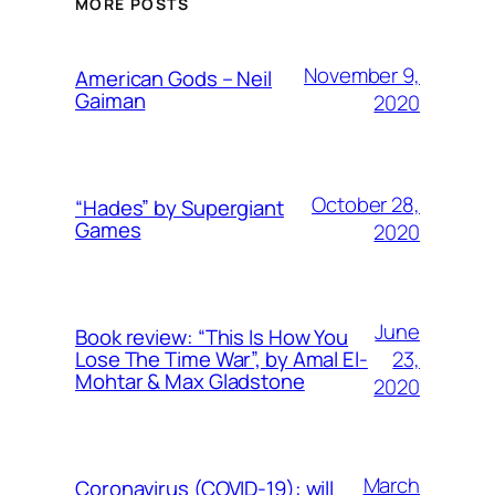
MORE POSTS
November 9,
American Gods – Neil
Gaiman
2020
October 28,
“Hades” by Supergiant
Games
2020
June
Book review: “This Is How You
23,
Lose The Time War”, by Amal El-
Mohtar & Max Gladstone
2020
March
Coronavirus (COVID-19): will