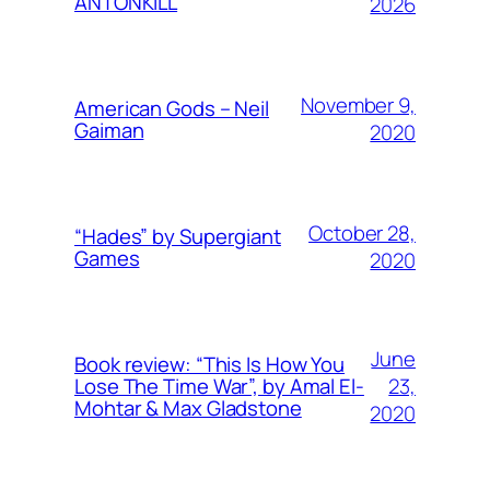
ANTONKILL
2026
November 9,
American Gods – Neil
Gaiman
2020
October 28,
“Hades” by Supergiant
Games
2020
June
Book review: “This Is How You
23,
Lose The Time War”, by Amal El-
Mohtar & Max Gladstone
2020