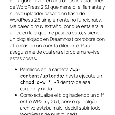
Por alguna razón en una de las instalaciones
de WordPress 2.5.1 que manejo, el
flamante
y
nuevo uploader basado en flash de
WordPress 2.5 simplemente no funcionaba.
Me pareció muy extraño, por que esta era la
única en la la que me pasaba esto, y siendo
un blog alojado en Dreamhost corrobore con
otro más en un cuenta diferente. Para
asegurarme de cual era el problema revise
estas cosas:
Permisos en la carpeta
/wp-
hasta ejecute un
content/uploads/
dentro de esa
chmod o+w * -R
carpeta y nada.
Como actualize el blog haciendo un diff
entre WP2.5 y 2.5.1, pense que algún
archivo estaba malo, decidí subir todo
WordPress de nuevo, nada.