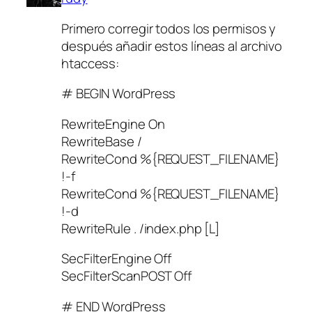
Primero corregir todos los permisos y
después añadir estos líneas al archivo
htaccess:
# BEGIN WordPress
RewriteEngine On
RewriteBase /
RewriteCond %{REQUEST_FILENAME}
!-f
RewriteCond %{REQUEST_FILENAME}
!-d
RewriteRule . /index.php [L]
SecFilterEngine Off
SecFilterScanPOST Off
# END WordPress