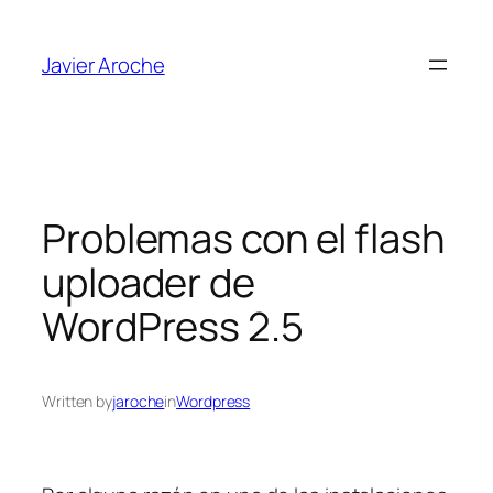
Skip
to
Javier Aroche
content
Problemas con el flash
uploader de
WordPress 2.5
Written by
jaroche
in
Wordpress