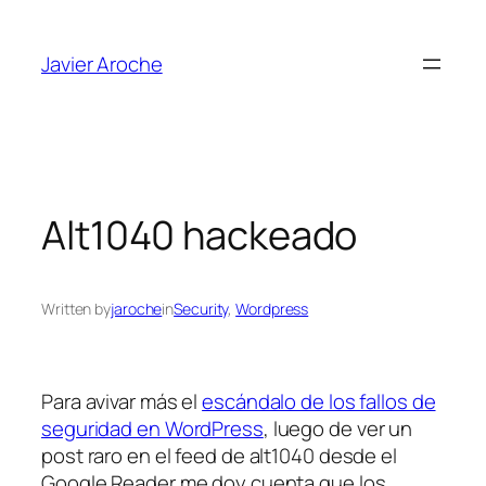
Skip
to
Javier Aroche
content
Alt1040 hackeado
Written by
jaroche
in
Security
, 
Wordpress
Para avivar más el
escándalo de los fallos de
seguridad en WordPress
, luego de ver un
post raro en el feed de alt1040 desde el
Google Reader me doy cuenta que los