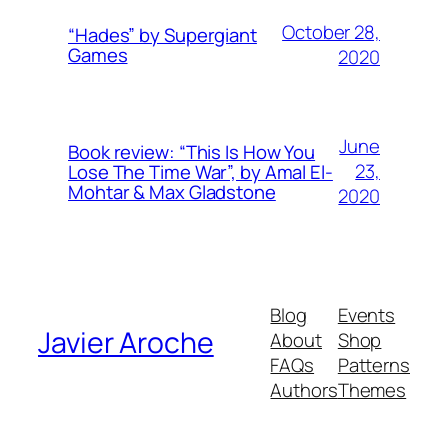
October 28,
“Hades” by Supergiant
Games
2020
June
Book review: “This Is How You
23,
Lose The Time War”, by Amal El-
Mohtar & Max Gladstone
2020
Blog
Events
Javier Aroche
About
Shop
FAQs
Patterns
Authors
Themes