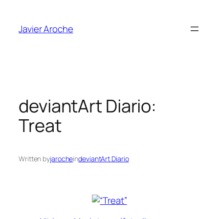
Skip
to
Javier Aroche
content
deviantArt Diario:
Treat
Written by
jaroche
in
deviantArt Diario