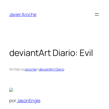
Skip
to
Javier Aroche
content
deviantArt Diario: Evil
Written by
jaroche
in
deviantArt Diario
por
JasonEngle
.