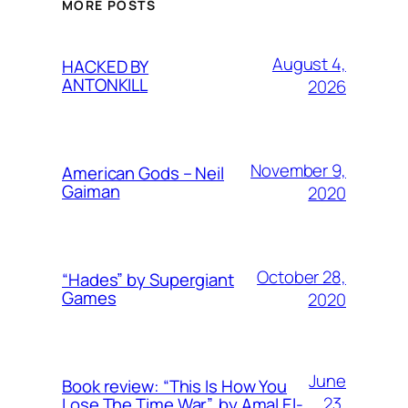
MORE POSTS
August 4,
HACKED BY
ANTONKILL
2026
November 9,
American Gods – Neil
Gaiman
2020
October 28,
“Hades” by Supergiant
Games
2020
June
Book review: “This Is How You
23,
Lose The Time War”, by Amal El-