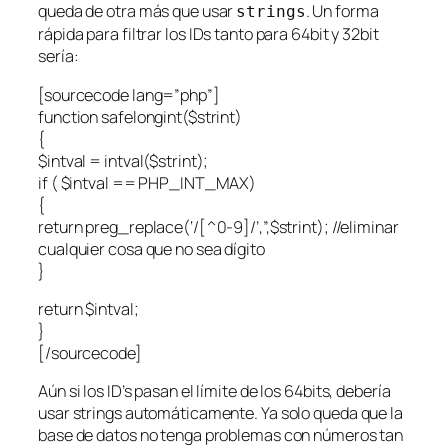
queda de otra más que usar
. Un forma
strings
rápida para filtrar los IDs tanto para 64bit y 32bit
sería:
[sourcecode lang=”php”]
function safelongint($strint)
{
$intval = intval($strint);
if ( $intval == PHP_INT_MAX)
{
return preg_replace(‘/[^0-9]/’,”,$strint); //eliminar
cualquier cosa que no sea dígito
}
return $intval;
}
[/sourcecode]
Aún si los ID’s pasan el límite de los 64bits, debería
usar strings automáticamente. Ya solo queda que la
base de datos no tenga problemas con números tan