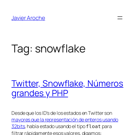
Skip
to
Javier Aroche
content
Tag:
snowflake
Twitter, Snowflake, Números
grandes y PHP
Desde que los ID’s de los estados en Twitter son
mayores que la representación de enteros usando
32bits
, había estado usando el tipo
para
float
filtrar rápidamente esos valores, digamos: