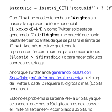
Con
se pueden tener hasta
14 dígitos
sin
float
pasar a la representación exponencial
(
), y como Twitter solo estaba
1.xxxxxxE+NN
generando ID’s de
11 dígitos
, me pareció que había
bastante tiempo antes de que se pasara el límite de
. Además me sirve que tenga la
float
representación como número para comparaciones
(
) o para hacer cálculos
$lastid > $firstdbid
sobre estos (etags).
Ahora que Twitter anda
generando los ID’s con
Snowflake
(
más información al respecto
en el blog
de Twitter), cada ID requiere 15 dígitos o más (53bits
por ahora).
Esto no es problema si se tiene PHP a 64bits, ya que
se pueden tener hasta 19 dígitos antes de alcanzar
el límite. Si se tiene PHP compilado a 32bits, no