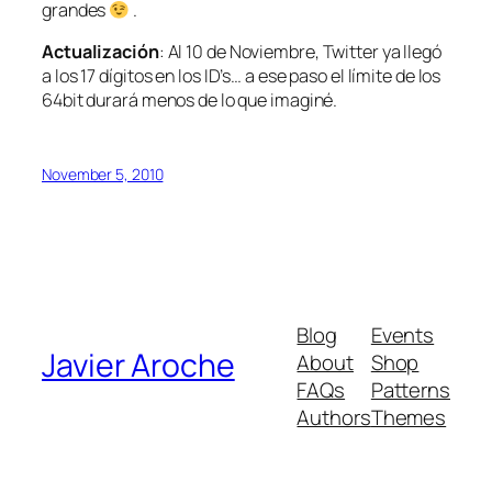
grandes
.
Actualización
: Al 10 de Noviembre, Twitter ya llegó
a los 17 dígitos en los ID’s… a ese paso el límite de los
64bit durará menos de lo que imaginé.
November 5, 2010
Blog
Events
Javier Aroche
About
Shop
FAQs
Patterns
Authors
Themes