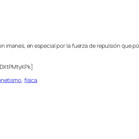
 imanes, en especial por la fuerza de repulsión que p
fDXtPMtyKPk]
netismo
,
física