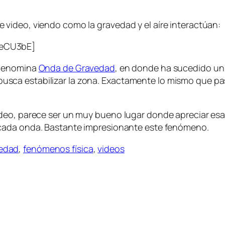
video, viendo como la gravedad y el aíre interactúan:
zeCU3bE]
 denomina
Onda de Gravedad
, en donde ha sucedido un
dad busca estabilizar la zona. Exactamente lo mismo que p
ideo, parece ser un muy bueno lugar donde apreciar e
 cada onda. Bastante impresionante este fenómeno.
edad
,
fenómenos física
,
videos