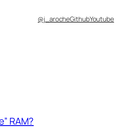
@j_aroche
Github
Youtube
nte” RAM?