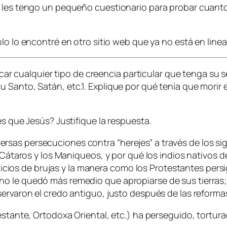
í les tengo un pequeño cuestionario para probar cuant
olo lo encontré en otro sitio web que ya no está en line
licar cualquier tipo de creencia particular que tenga su 
píritu Santo, Satán, etc.1. Explique por qué tenía que mori
es que Jesús? Justifique la respuesta.
 diversas persecuciones contra “herejes” a través de los 
s Cátaros y los Maniqueos, y por qué los indios nativos 
 juicios de brujas y la manera como los Protestantes pers
 le quedó más remedio que apropiarse de sus tierras; s
ervaron el credo antiguo, justo después de las reformas 
estante, Ortodoxa Oriental, etc.) ha perseguido, tortur